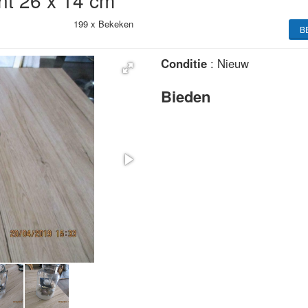
nt 26 x 14 cm
199 x
Bekeken
B
Conditie
: Nieuw
Bieden