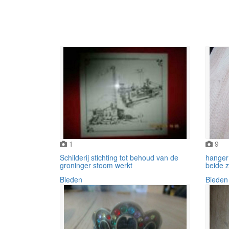
1
9
Schilderij stichting tot behoud van de
hanger
groninger stoom werkt
beide z
Bieden
Bieden