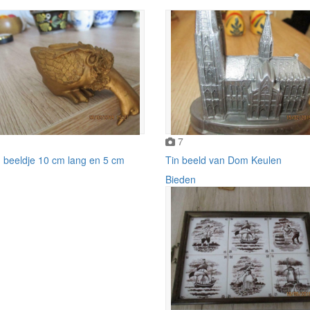
7
 beeldje 10 cm lang en 5 cm
Tin beeld van Dom Keulen
Bieden