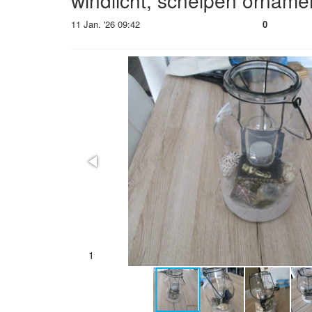
windlicht, schelpen orname
11 Jan. '26 09:42
0
2