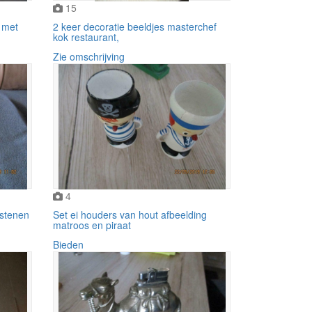
15
 met
2 keer decoratie beeldjes masterchef
kok restaurant,
Zie omschrijving
4
 stenen
Set ei houders van hout afbeelding
matroos en piraat
Bieden