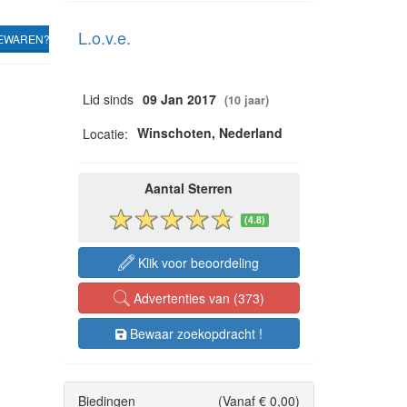
L.o.v.e.
EWAREN?
Lid sinds
09 Jan 2017
(10 jaar)
Winschoten, Nederland
Locatie:
Aantal Sterren
(4.8)
Klik voor beoordeling
Advertenties van (373)
Bewaar zoekopdracht !
Biedingen
(Vanaf € 0,00)