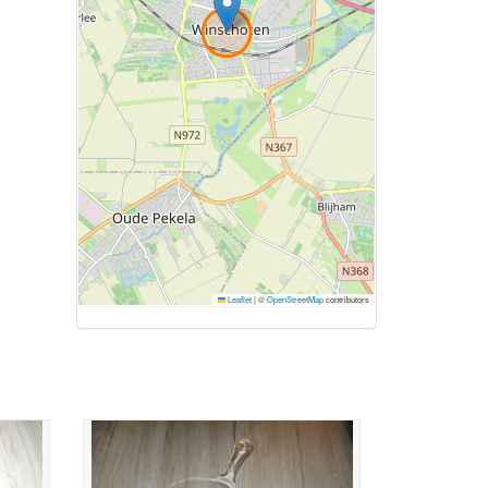
Leaflet
|
©
OpenStreetMap
contributors