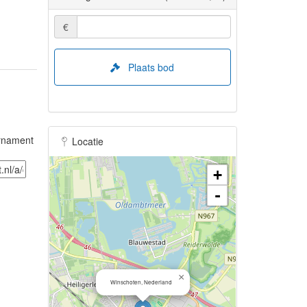
€
Plaats bod
ornament
Locatie
+
-
×
Winschoten, Nederland