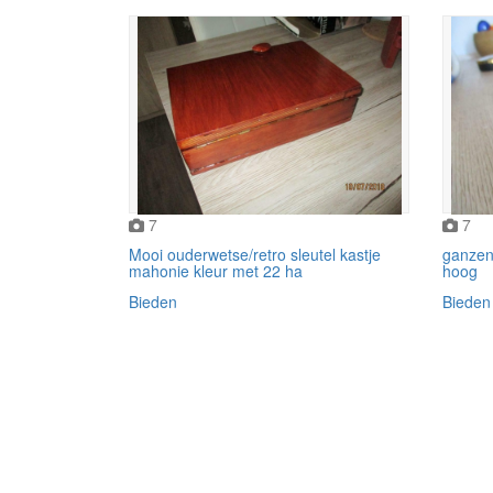
7
7
Mooi ouderwetse/retro sleutel kastje
ganzen
mahonie kleur met 22 ha
hoog
Bieden
Bieden