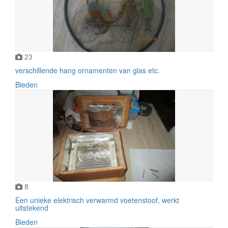
23
verschillende hang ornamenten van glas etc.
Bieden
8
Een unieke elektrisch verwarmd voetenstoof, werkt
uitstekend
Bieden