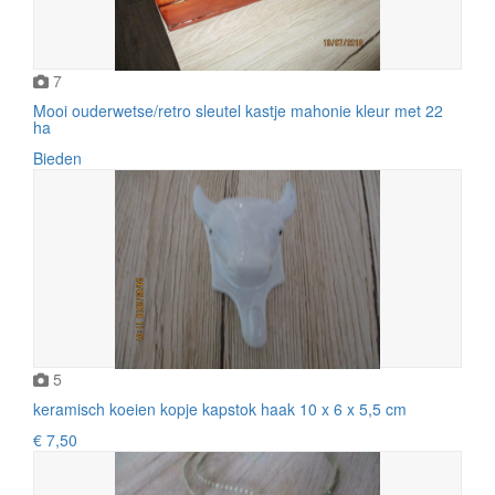
7
Mooi ouderwetse/retro sleutel kastje mahonie kleur met 22
ha
Bieden
5
keramisch koeien kopje kapstok haak 10 x 6 x 5,5 cm
€ 7,50