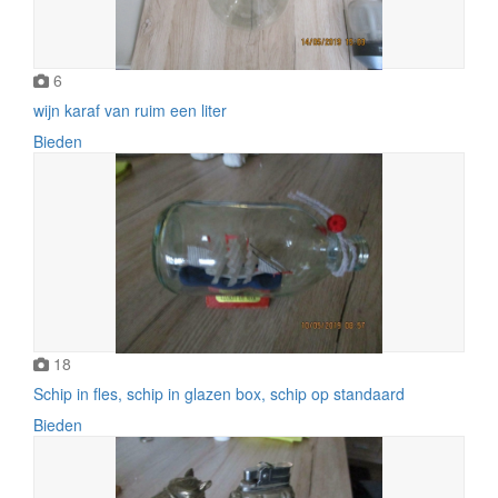
6
wijn karaf van ruim een liter
Bieden
18
Schip in fles, schip in glazen box, schip op standaard
Bieden