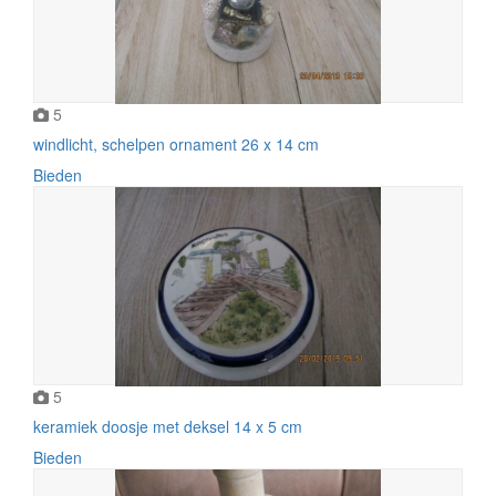
5
windlicht, schelpen ornament 26 x 14 cm
Bieden
5
keramiek doosje met deksel 14 x 5 cm
Bieden