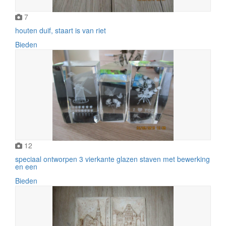
7
houten duif, staart is van riet
Bieden
12
speciaal ontworpen 3 vierkante glazen staven met bewerking
en een
Bieden