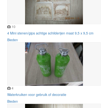
10
4 Mini stenen/gips achtige schilderijen maat 9,5 x 9,5 cm
Bieden
4
Waterkruiken voor gebruik of decoratie
Bieden