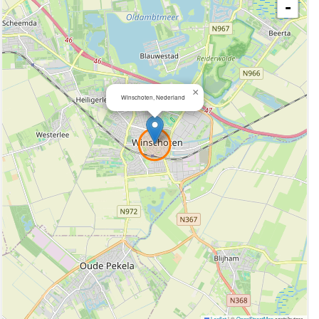
-
×
Winschoten, Nederland
Leaflet
|
©
OpenStreetMap
contributors