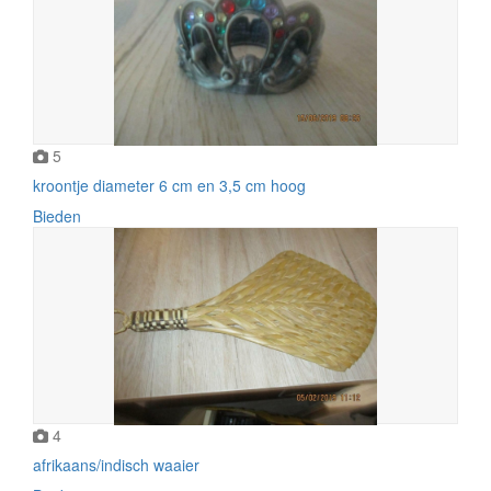
5
kroontje diameter 6 cm en 3,5 cm hoog
Bieden
4
afrikaans/indisch waaier