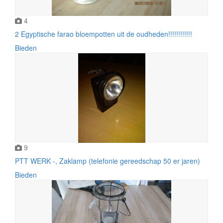
4
2 Egyptische farao bloempotten uit de oudheden!!!!!!!!!!!!
Bieden
9
PTT WERK -, Zaklamp (telefonie gereedschap 50 er jaren)
Bieden