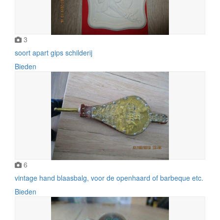
3
soort apart gips schilderij
Bieden
6
vintage hand blaasbalg, voor de openhaard of barbeque etc.
Bieden