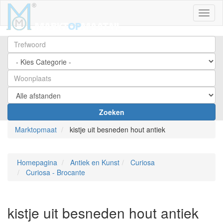
Toggl
Zoeken
Marktopmaat
kistje uit besneden hout antiek
Homepagina
Antiek en Kunst
Curiosa
Curiosa - Brocante
kistje uit besneden hout antiek