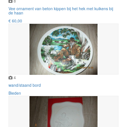
8
Vee ornament van beton kippen bij het hek met kuikens bij
de haan
€ 60,00
4
wand/staand bord
Bieden