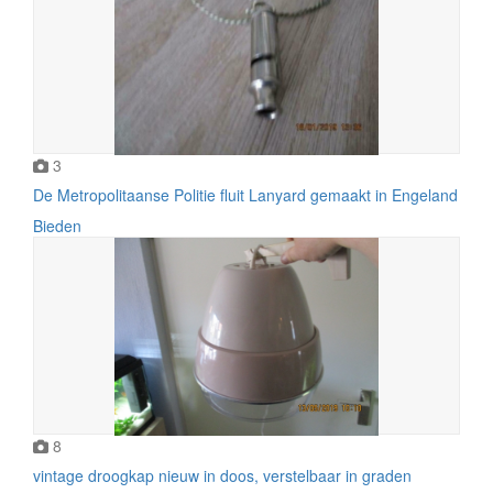
3
De Metropolitaanse Politie fluit Lanyard gemaakt in Engeland
Bieden
8
vintage droogkap nieuw in doos, verstelbaar in graden