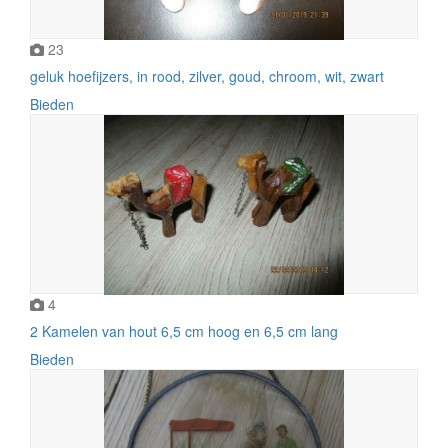
23
geluk hoefijzers, in rood, zilver, goud, chroom, wit, zwart
Bieden
4
2 Kamelen van hout 6,5 cm hoog en 6,5 cm lang
Bieden