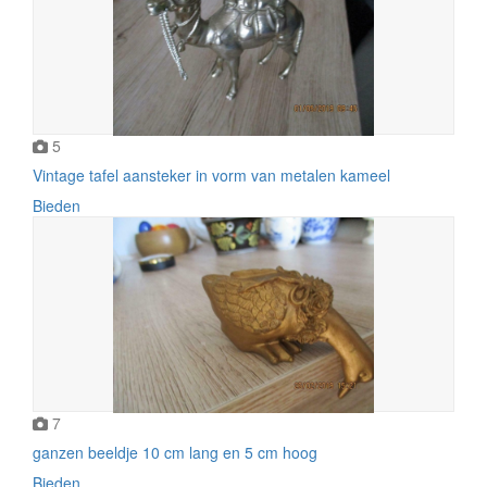
5
Vintage tafel aansteker in vorm van metalen kameel
Bieden
7
ganzen beeldje 10 cm lang en 5 cm hoog
Bieden