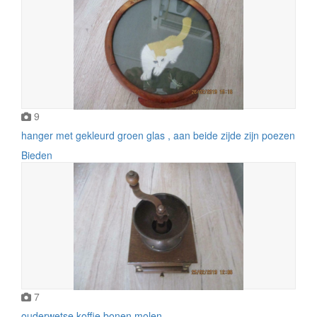
9
hanger met gekleurd groen glas , aan beide zijde zijn poezen
Bieden
7
ouderwetse koffie bonen molen