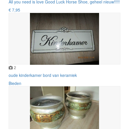
All you need is love Good Luck Horse Shoe, geheel nieuw!!!!!
€ 7,95
2
oude kinderkamer bord van keramiek
Bieden