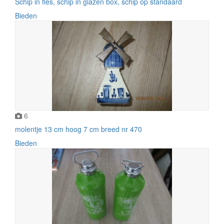
Schip in fles, schip in glazen box, schip op standaard
Bieden
6
molentje 13 cm hoog 7 cm breed nr 470
Bieden