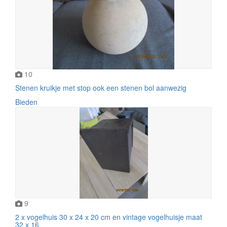
10
Stenen kruikje met stop ook een stenen bol aanwezig
Bieden
9
2 x vogelhuis 30 x 24 x 20 cm en vintage vogelhuisje maat
32 x 16