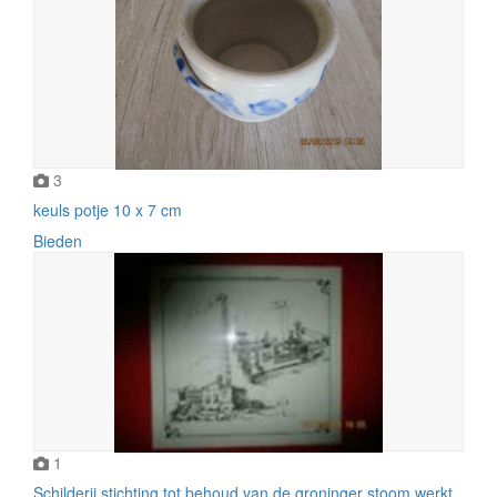
3
keuls potje 10 x 7 cm
Bieden
1
Schilderij stichting tot behoud van de groninger stoom werkt