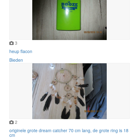
3
heup flacon
Bieden
2
originele grote dream catcher 70 cm lang, de grote ring is 18
cm