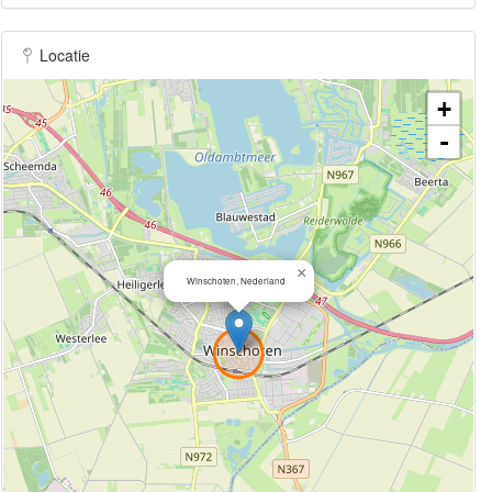
Locatie
+
-
×
Winschoten, Nederland