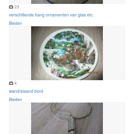
23
verschillende hang ornamenten van glas etc.
Bieden
4
wand/staand bord
Bieden