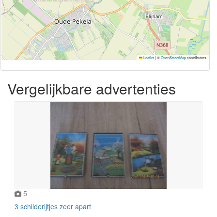
Leaflet
|
©
OpenStreetMap
contributors
Vergelijkbare advertenties
5
3 schilderijtjes zeer apart