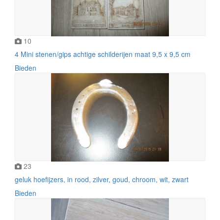
10
4 Mini stenen/gips achtige schilderijen maat 9,5 x 9,5 cm
Bieden
23
geluk hoefijzers, in rood, zilver, goud, chroom, wit, zwart
Bieden