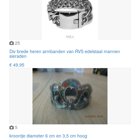
25
Div brede heren armbanden van RVS edelstaal mannen
sieraden
€ 49,95
5
kroontje diameter 6 cm en 3,5 cm hoog