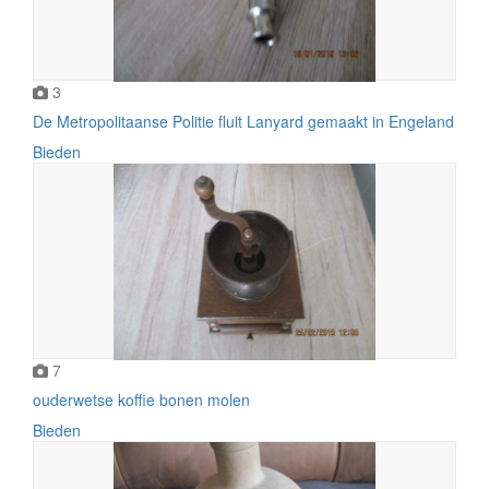
3
De Metropolitaanse Politie fluit Lanyard gemaakt in Engeland
Bieden
7
ouderwetse koffie bonen molen
Bieden