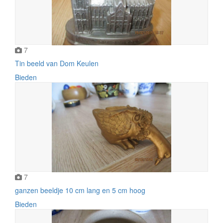
7
Tin beeld van Dom Keulen
Bieden
7
ganzen beeldje 10 cm lang en 5 cm hoog
Bieden