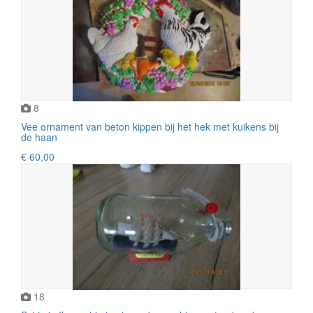
8
Vee ornament van beton kippen bij het hek met kuikens bij
de haan
€ 60,00
18