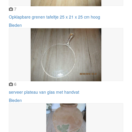
7
Opklapbare grenen tafeltje 25 x 21 x 25 cm hoog
Bieden
6
serveer plateau van glas met handvat
Bieden