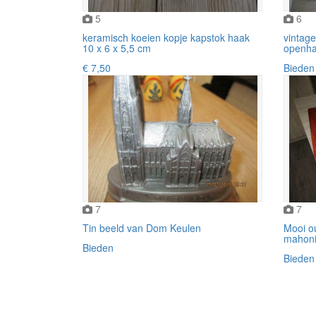
5
6
keramisch koeien kopje kapstok haak
vintage
10 x 6 x 5,5 cm
openha
€ 7,50
Bieden
7
7
Tin beeld van Dom Keulen
Mooi ou
mahoni
Bieden
Bieden