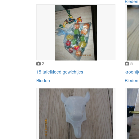
Bieden
2
5
15 tafelkleed gewichtjes
kroont
Bieden
Bieden