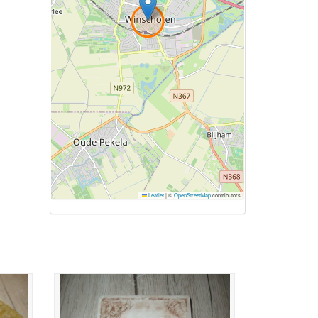
Leaflet
|
©
OpenStreetMap
contributors