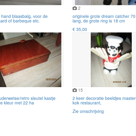
2
 hand blaasbalg, voor de
originele grote dream catcher 7
ard of barbeque etc.
lang, de grote ring is 18 cm
€ 35,00
15
derwetse/retro sleutel kastje
2 keer decoratie beeldjes master
e kleur met 22 ha
kok restaurant,
Zie omschrijving