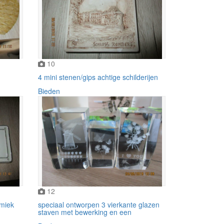
10
4 mini stenen/gips achtige schilderijen
Bieden
12
amiek
speciaal ontworpen 3 vierkante glazen
staven met bewerking en een