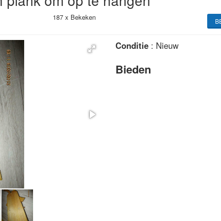
n plank om op te hangen
187 x
Bekeken
B
Conditie
: Nieuw
Bieden