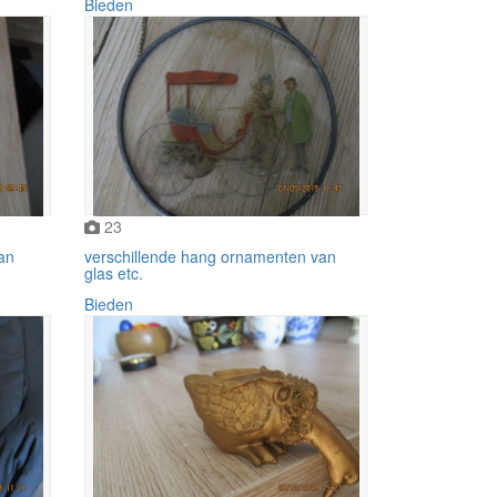
Bieden
23
van
verschillende hang ornamenten van
glas etc.
Bieden