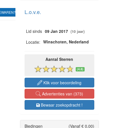
L.o.v.e.
EWAREN?
Lid sinds
09 Jan 2017
(10 jaar)
Winschoten, Nederland
Locatie:
Aantal Sterren
(4.8)
Klik voor beoordeling
Advertenties van (373)
Bewaar zoekopdracht !
Biedingen
(Vanaf € 0,00)