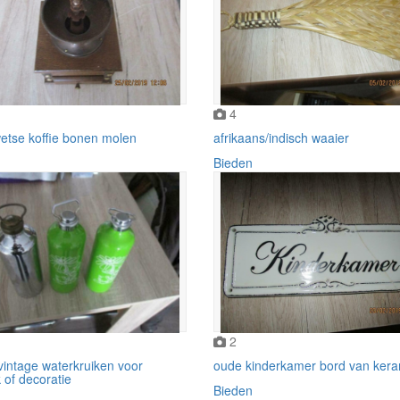
4
etse koffie bonen molen
afrikaans/indisch waaier
Bieden
2
vintage waterkruiken voor
oude kinderkamer bord van ker
 of decoratie
Bieden