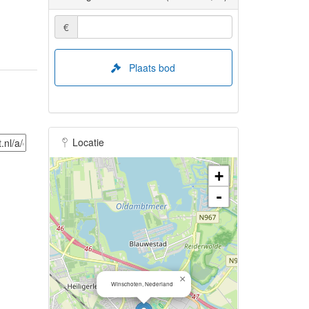
€
Plaats bod
Locatie
+
-
×
Winschoten, Nederland