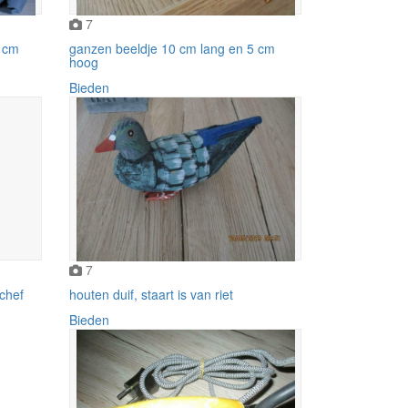
7
0 cm
ganzen beeldje 10 cm lang en 5 cm
hoog
Bieden
7
chef
houten duif, staart is van riet
Bieden