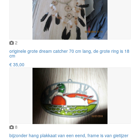
2
originele grote dream catcher 70 cm lang, de grote ring is 18
cm
€ 35,00
8
bijzonder hang plakkaat van een eend, frame is van gietijzer