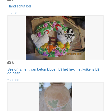
Hand schut bel
€ 7,50
8
Vee ornament van beton kippen bij het hek met kuikens bij
de haan
€ 60,00