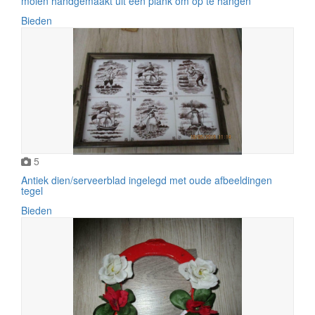
molen handgemaakt uit een plank om op te hangen
Bieden
5
Antiek dien/serveerblad ingelegd met oude afbeeldingen
tegel
Bieden