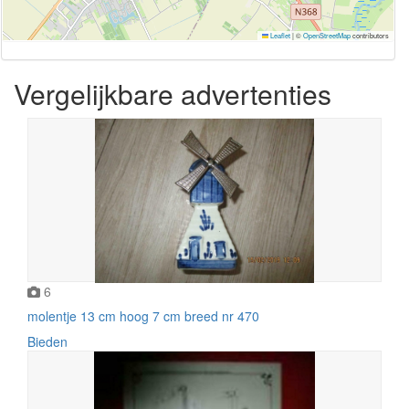
Leaflet
|
©
OpenStreetMap
contributors
Vergelijkbare advertenties
6
molentje 13 cm hoog 7 cm breed nr 470
Bieden