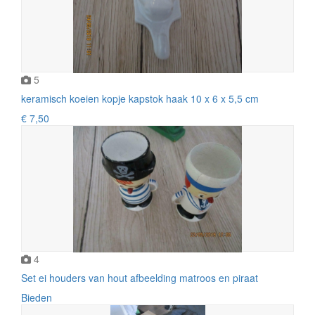
5
keramisch koeien kopje kapstok haak 10 x 6 x 5,5 cm
€ 7,50
4
Set ei houders van hout afbeelding matroos en piraat
Bieden