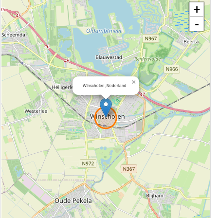
+
-
×
Winschoten, Nederland