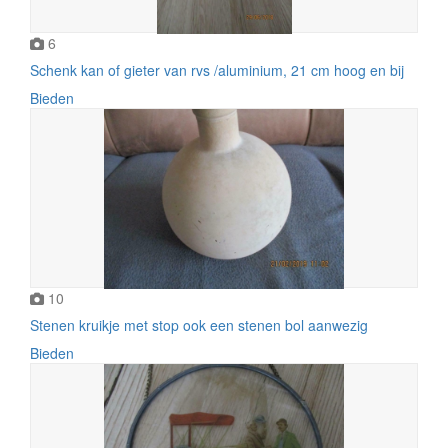
6
Schenk kan of gieter van rvs /aluminium, 21 cm hoog en bij
Bieden
10
Stenen kruikje met stop ook een stenen bol aanwezig
Bieden