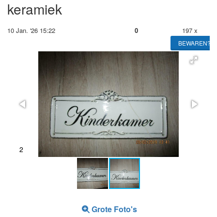
keramiek
10 Jan. '26 15:22
0
197 x
BEWAREN?
2
Grote Foto's