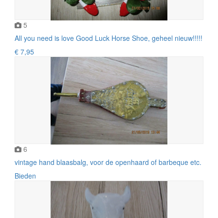
5
All you need is love Good Luck Horse Shoe, geheel nieuw!!!!!
€ 7,95
6
vintage hand blaasbalg, voor de openhaard of barbeque etc.
Bieden