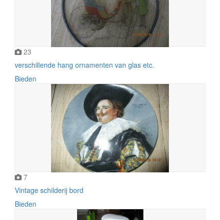
23
verschillende hang ornamenten van glas etc.
Bieden
7
Vintage schilderij bord
Bieden