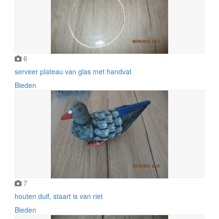
6
serveer plateau van glas met handvat
Bieden
7
houten duif, staart is van riet
Bieden