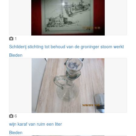
1
Schilderij stichting tot behoud van de groninger stoom werkt
Bieden
6
wijn karaf van ruim een liter
Bieden