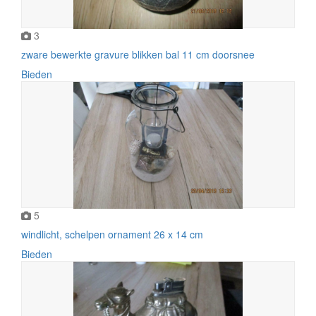
3
zware bewerkte gravure blikken bal 11 cm doorsnee
Bieden
5
windlicht, schelpen ornament 26 x 14 cm
Bieden