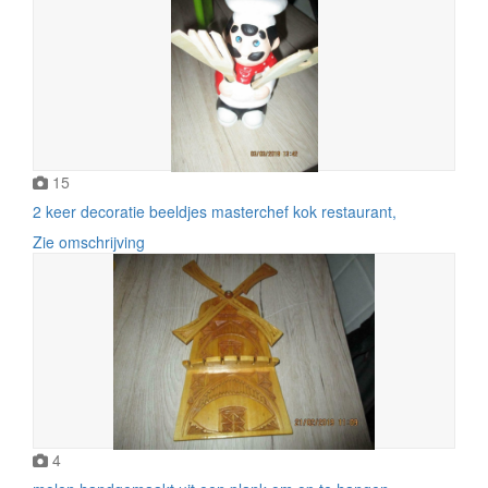
15
2 keer decoratie beeldjes masterchef kok restaurant,
Zie omschrijving
4