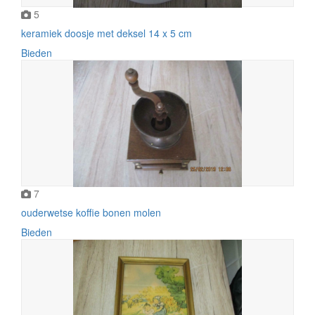
5
keramiek doosje met deksel 14 x 5 cm
Bieden
7
ouderwetse koffie bonen molen
Bieden