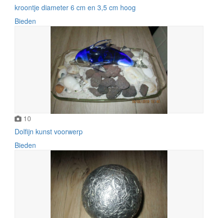
kroontje diameter 6 cm en 3,5 cm hoog
Bieden
10
Dolfijn kunst voorwerp
Bieden