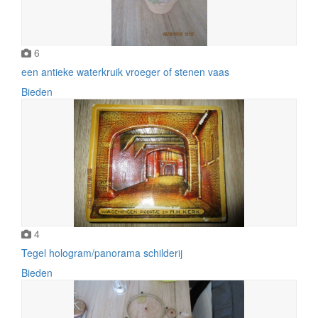
6
een antieke waterkruik vroeger of stenen vaas
Bieden
4
Tegel hologram/panorama schilderij
Bieden