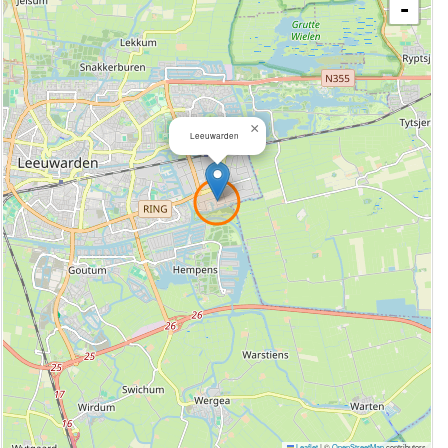
-
×
Leeuwarden
Leaflet
|
©
OpenStreetMap
contributors