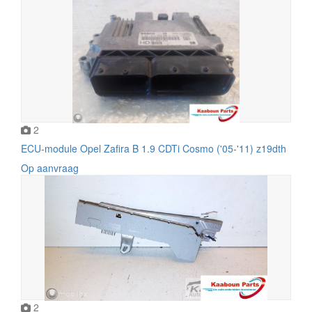
2
ECU-module Opel Zafira B 1.9 CDTi Cosmo ('05-'11) z19dth
Op aanvraag
2