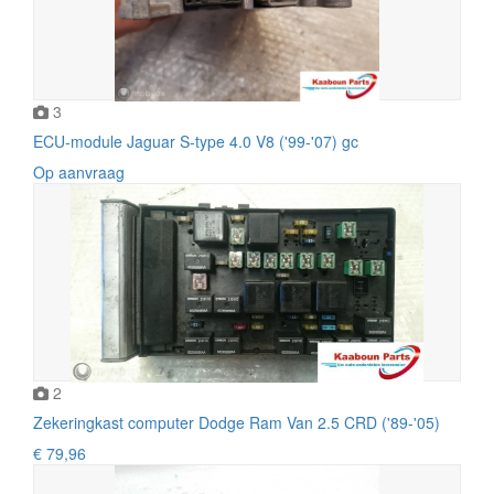
3
ECU-module Jaguar S-type 4.0 V8 ('99-'07) gc
Op aanvraag
2
Zekeringkast computer Dodge Ram Van 2.5 CRD ('89-'05)
€ 79,96