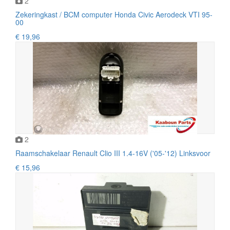
2
Zekeringkast / BCM computer Honda Civic Aerodeck VTI 95-
00
€ 19,96
2
Raamschakelaar Renault Clio III 1.4-16V ('05-'12) Linksvoor
€ 15,96