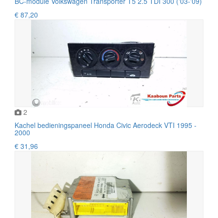
BC-module Volkswagen Transporter T5 2.5 TDI 300 ('03-'09)
€ 87,20
2
Kachel bedieningspaneel Honda Civic Aerodeck VTI 1995 -
2000
€ 31,96