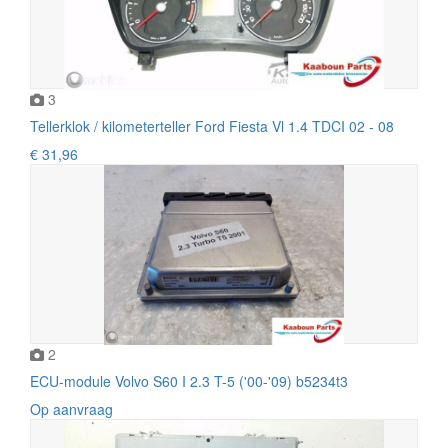
3
Tellerklok / kilometerteller Ford Fiesta Vl 1.4 TDCI 02 - 08
€ 31,96
2
ECU-module Volvo S60 I 2.3 T-5 ('00-'09) b5234t3
Op aanvraag