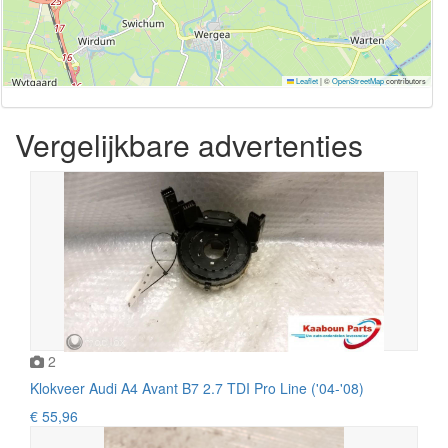
Leaflet
|
©
OpenStreetMap
contributors
Vergelijkbare advertenties
2
Klokveer Audi A4 Avant B7 2.7 TDI Pro Line ('04-'08)
€ 55,96