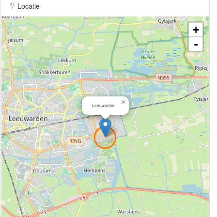
Locatie
+
-
×
Leeuwarden