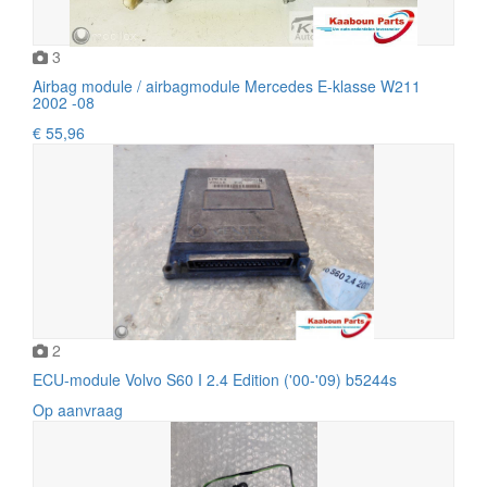
3
Airbag module / airbagmodule Mercedes E-klasse W211
2002 -08
€ 55,96
2
ECU-module Volvo S60 I 2.4 Edition ('00-'09) b5244s
Op aanvraag