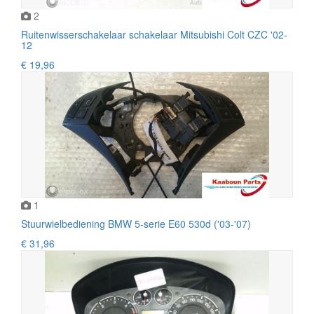
2
Ruitenwisserschakelaar schakelaar Mitsubishi Colt CZC '02-
12
€ 19,96
1
Stuurwielbediening BMW 5-serie E60 530d ('03-'07)
€ 31,96