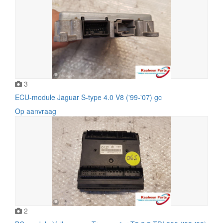
3
ECU-module Jaguar S-type 4.0 V8 ('99-'07) gc
Op aanvraag
2