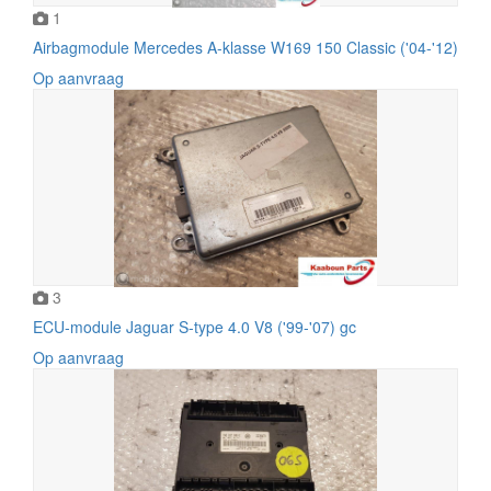
1
Airbagmodule Mercedes A-klasse W169 150 Classic ('04-'12)
Op aanvraag
3
ECU-module Jaguar S-type 4.0 V8 ('99-'07) gc
Op aanvraag