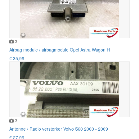
3
Airbag module / airbagmodule Opel Astra Wagon H
€ 35,96
3
Antenne / Radio versterker Volvo S60 2000 - 2009
€ 27,96