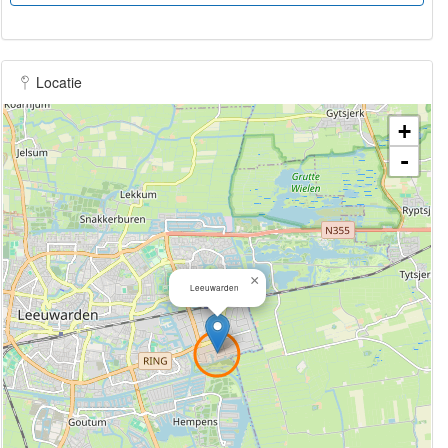
Locatie
+
-
×
Leeuwarden