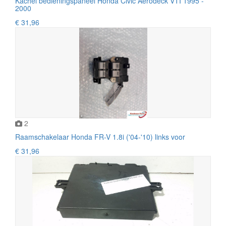
Kachel bedieningspaneel Honda Civic Aerodeck VTI 1995 -
2000
€ 31,96
2
Raamschakelaar Honda FR-V 1.8i ('04-'10) links voor
€ 31,96