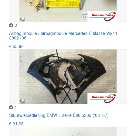
3
Airbag module / airbagmodule Mercedes E-klasse W211
2002 -08
€ 55,96
1
Stuurwielbediening BMW 5-serie E60 530d ('03-'07)
€ 31,96