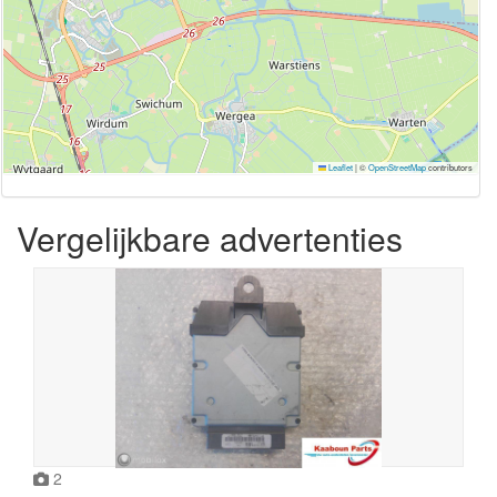
Leaflet
|
©
OpenStreetMap
contributors
Vergelijkbare advertenties
2