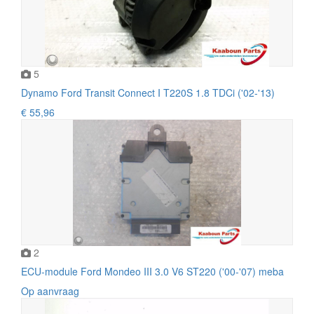
5
Dynamo Ford Transit Connect I T220S 1.8 TDCi ('02-'13)
€ 55,96
2
ECU-module Ford Mondeo III 3.0 V6 ST220 ('00-'07) meba
Op aanvraag