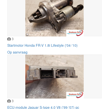
3
Startmotor Honda FR-V 1.8i Lifestyle ('04-'10)
Op aanvraag
3
ECU-module Jaguar S-type 4.0 V8 ('99-'07) gc