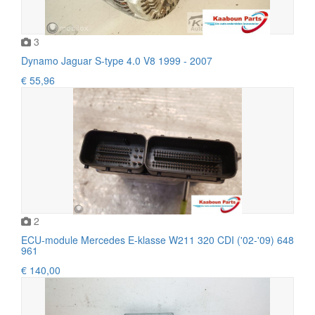
3
Dynamo Jaguar S-type 4.0 V8 1999 - 2007
€ 55,96
2
ECU-module Mercedes E-klasse W211 320 CDI ('02-'09) 648
961
€ 140,00