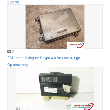
€ 23,96
3
ECU-module Jaguar S-type 4.0 V8 ('99-'07) gc
Op aanvraag