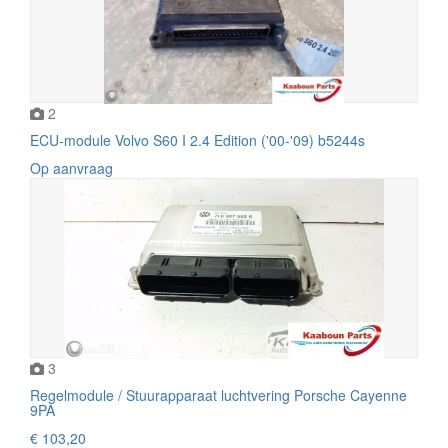
2
ECU-module Volvo S60 I 2.4 Edition ('00-'09) b5244s
Op aanvraag
3
Regelmodule / Stuurapparaat luchtvering Porsche Cayenne
9PA
€ 103,20