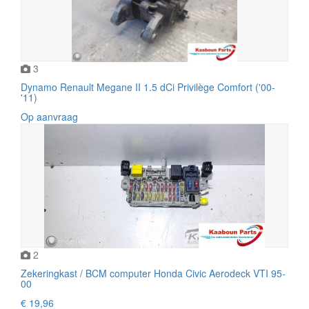
3
Dynamo Renault Megane II 1.5 dCi Privilège Comfort ('00-
'11)
Op aanvraag
2
Zekeringkast / BCM computer Honda Civic Aerodeck VTI 95-
00
€ 19,96