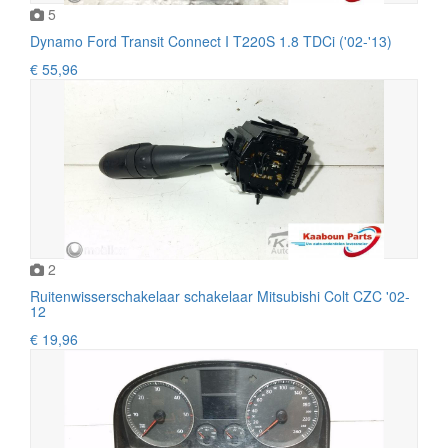
5
Dynamo Ford Transit Connect I T220S 1.8 TDCi ('02-'13)
€ 55,96
2
Ruitenwisserschakelaar schakelaar Mitsubishi Colt CZC '02-
12
€ 19,96