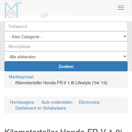
Toggl
Zoeken
Marktopmaat
Kilometerteller Honda FR-V 1.8i Lifestyle ('04-'10)
Homepagina
Auto onderdelen
Electronica
Dashboard en Schakelaars
Kilometerteller Honda FR-V 1.8i