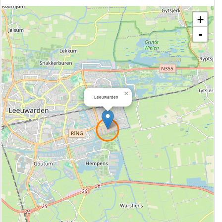
+
-
×
Leeuwarden