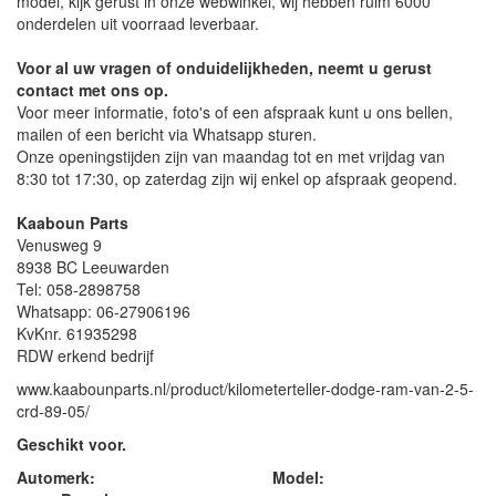
model, kijk gerust in onze webwinkel, wij hebben ruim 6000
onderdelen uit voorraad leverbaar.
Voor al uw vragen of onduidelijkheden, neemt u gerust
contact met ons op.
Voor meer informatie, foto's of een afspraak kunt u ons bellen,
mailen of een bericht via Whatsapp sturen.
Onze openingstijden zijn van maandag tot en met vrijdag van
8:30 tot 17:30, op zaterdag zijn wij enkel op afspraak geopend.
Kaaboun Parts
Venusweg 9
8938 BC Leeuwarden
Tel: 058-2898758
Whatsapp: 06-27906196
KvKnr. 61935298
RDW erkend bedrijf
www.kaabounparts.nl/product/kilometerteller-dodge-ram-van-2-5-
crd-89-05/
Geschikt voor.
Automerk: Model: