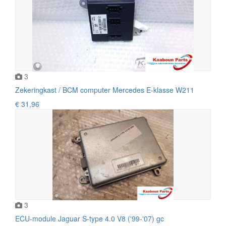
3
Zekeringkast / BCM computer Mercedes E-klasse W211
€ 31,96
3
ECU-module Jaguar S-type 4.0 V8 ('99-'07) gc