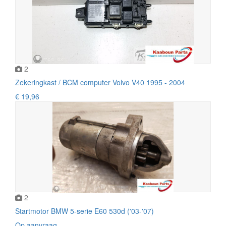
2
Zekeringkast / BCM computer Volvo V40 1995 - 2004
€ 19,96
2
Startmotor BMW 5-serie E60 530d ('03-'07)
Op aanvraag