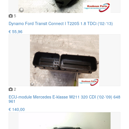
5
Dynamo Ford Transit Connect I T220S 1.8 TDCi ('02-'13)
€ 55,96
2
ECU-module Mercedes E-klasse W211 320 CDI ('02-'09) 648
961
€ 140,00