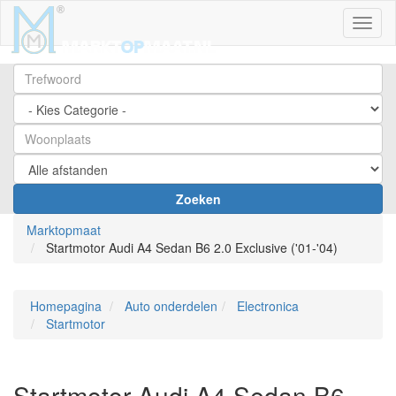
Toggl
Zoeken
Marktopmaat
Startmotor Audi A4 Sedan B6 2.0 Exclusive ('01-'04)
Homepagina
Auto onderdelen
Electronica
Startmotor
Startmotor Audi A4 Sedan B6