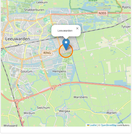
×
Leeuwarden
Leaflet
|
©
OpenStreetMap
contributors