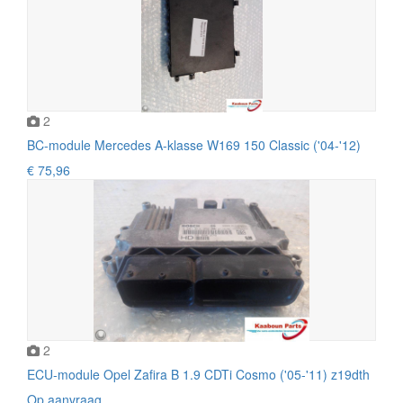
2
BC-module Mercedes A-klasse W169 150 Classic ('04-'12)
€ 75,96
2
ECU-module Opel Zafira B 1.9 CDTi Cosmo ('05-'11) z19dth
Op aanvraag