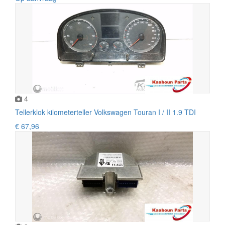
4
Tellerklok kilometerteller Volkswagen Touran I / II 1.9 TDI
€ 67,96