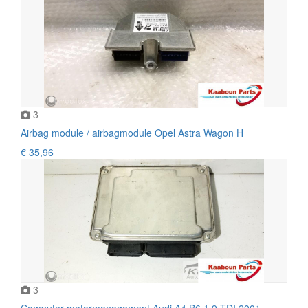
3
Airbag module / airbagmodule Opel Astra Wagon H
€ 35,96
3
Computer motormanagement Audi A4 B6 1.9 TDI 2001 -