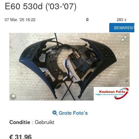
E60 530d ('03-'07)
07 Mar. '25 16:22
0
283 x
BEWAREN?
Grote Foto's
Conditie
: Gebruikt
€ 31,96