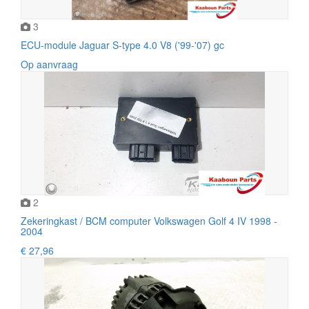
3
ECU-module Jaguar S-type 4.0 V8 ('99-'07) gc
Op aanvraag
2
Zekeringkast / BCM computer Volkswagen Golf 4 IV 1998 -
2004
€ 27,96