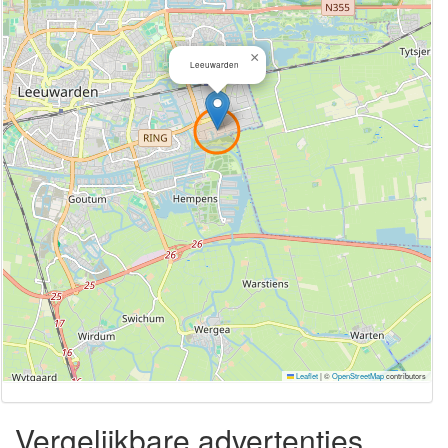
×
Leeuwarden
Leaflet
|
©
OpenStreetMap
contributors
Vergelijkbare advertenties