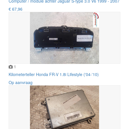
Computer / module achter Jaguar S-type 3.0 V6 1999 - 2007
€ 67,96
1
Kilometerteller Honda FR-V 1.8i Lifestyle ('04-'10)
Op aanvraag