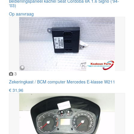
Bedieningspaneel kachel Seat Cordoba 6K 1.6 Signo ('94-
'03)
Op aanvraag
3
Zekeringkast / BCM computer Mercedes E-klasse W211
€ 31,96