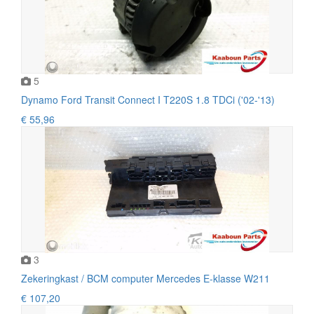
5
Dynamo Ford Transit Connect I T220S 1.8 TDCi ('02-'13)
€ 55,96
3
Zekeringkast / BCM computer Mercedes E-klasse W211
€ 107,20