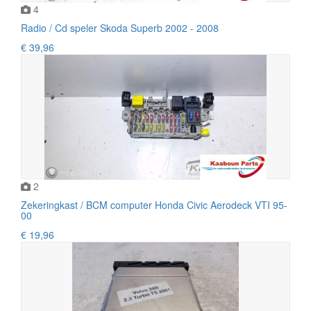
4
Radio / Cd speler Skoda Superb 2002 - 2008
€ 39,96
2
Zekeringkast / BCM computer Honda Civic Aerodeck VTI 95-
00
€ 19,96