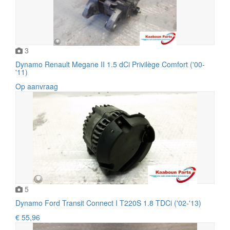
3
Dynamo Renault Megane II 1.5 dCi Privilège Comfort ('00-
'11)
Op aanvraag
5
Dynamo Ford Transit Connect I T220S 1.8 TDCi ('02-'13)
€ 55,96