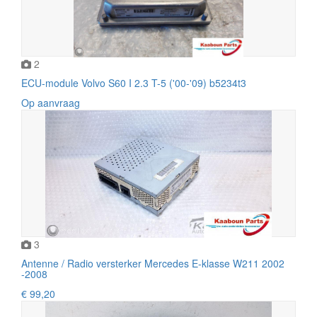
2
ECU-module Volvo S60 I 2.3 T-5 ('00-'09) b5234t3
Op aanvraag
3
Antenne / Radio versterker Mercedes E-klasse W211 2002
-2008
€ 99,20