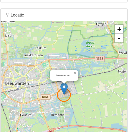
Locatie
+
-
×
Leeuwarden