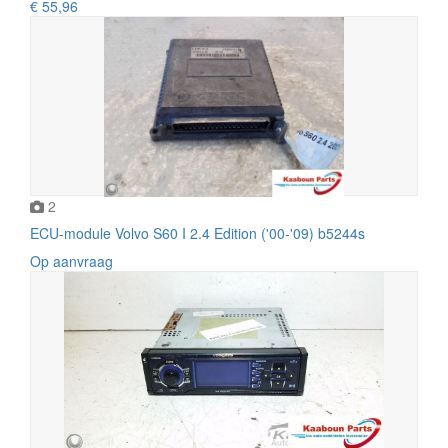
€ 55,96
2
ECU-module Volvo S60 I 2.4 Edition ('00-'09) b5244s
Op aanvraag