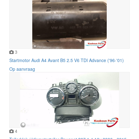
3
Startmotor Audi A4 Avant B5 2.5 V6 TDI Advance ('96-'01)
Op aanvraag
4