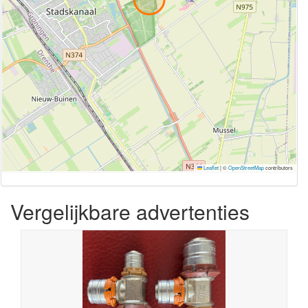
Leaflet
|
©
OpenStreetMap
contributors
Vergelijkbare advertenties