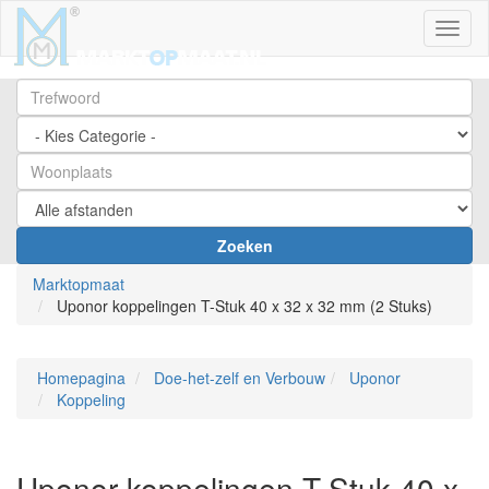
Toggl
Zoeken
Marktopmaat
Uponor koppelingen T-Stuk 40 x 32 x 32 mm (2 Stuks)
Homepagina
Doe-het-zelf en Verbouw
Uponor
Koppeling
Uponor koppelingen T-Stuk 40 x