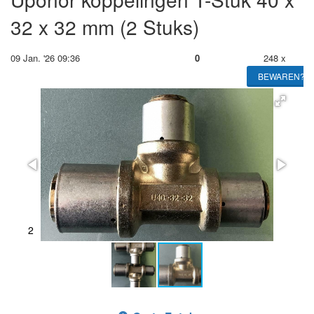
32 x 32 mm (2 Stuks)
09 Jan. '26 09:36
0
248 x
BEWAREN?
1
2