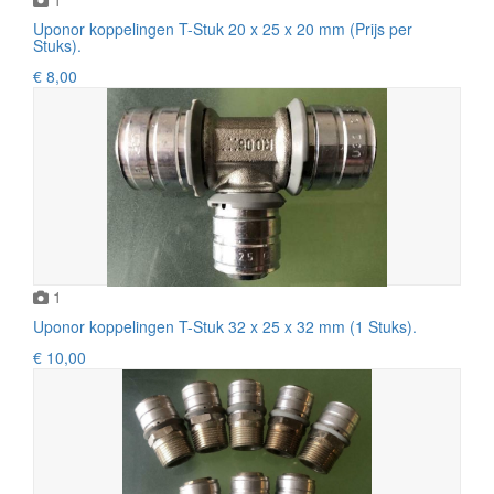
Uponor koppelingen T-Stuk 20 x 25 x 20 mm (Prijs per
Stuks).
€ 8,00
1
Uponor koppelingen T-Stuk 32 x 25 x 32 mm (1 Stuks).
€ 10,00