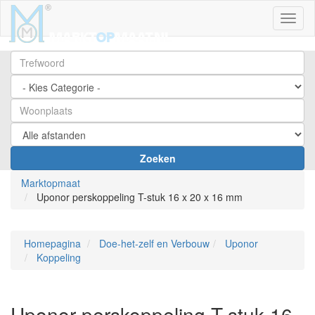
Toggl
Zoeken
Marktopmaat
Uponor perskoppeling T-stuk 16 x 20 x 16 mm
Homepagina
Doe-het-zelf en Verbouw
Uponor
Koppeling
Uponor perskoppeling T-stuk 16