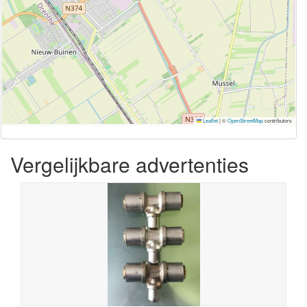
Leaflet
|
©
OpenStreetMap
contributors
Vergelijkbare advertenties