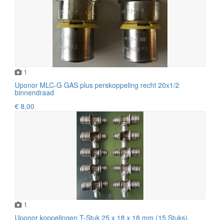
1
Uponor MLC-G GAS plus perskoppeling recht 20x1/2
binnendraad
€ 8,00
1
Uponor koppelingen T-Stuk 25 x 18 x 18 mm (15 Stuks).