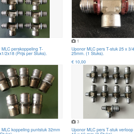
1
 MLC perskoppeling T-
Uponor MLC pers T-stuk 25 x 3/4
1/2x18 (Prijs per Stuks).
25mm. (1 Stuks).
€ 10,00
3
 MLC koppeling puntstuk 32mm
Uponor MLC pers T-stuk verloop
 Stuks).
16 x 16 mm (9 Stuks)