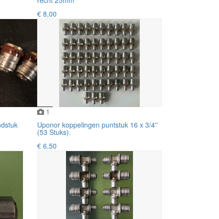
€ 8,00
1
ndstuk
Uponor koppelingen puntstuk 16 x 3/4''
(53 Stuks).
€ 6,50