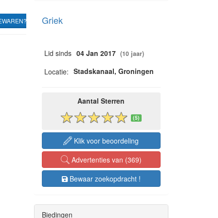
Griek
EWAREN?
Lid sinds
04 Jan 2017
(10 jaar)
Stadskanaal, Groningen
Locatie:
Aantal Sterren
(5)
Klik voor beoordeling
Advertenties van (369)
Bewaar zoekopdracht !
Biedingen