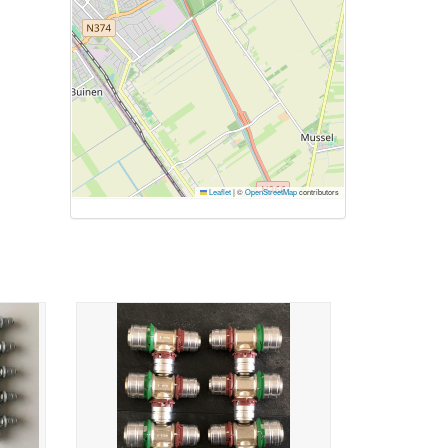
Leaflet
|
©
OpenStreetMap
contributors