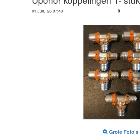
Uponor koppelingen T- stu
01 Jun. '26 07:48
0
Grote Foto's