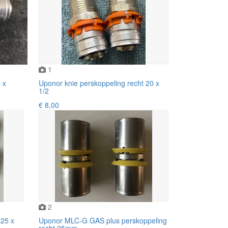
1
 x
Uponor knie perskoppeling recht 20 x
1/2
€ 8,00
2
 25 x
Uponor MLC-G GAS plus perskoppeling
recht 25mm