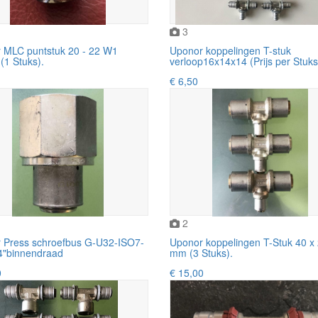
3
 MLC puntstuk 20 - 22 W1
Uponor koppelingen T-stuk
(1 Stuks).
verloop16x14x14 (Prijs per Stuks
€ 6,50
2
 Press schroefbus G-U32-ISO7-
Uponor koppelingen T-Stuk 40 x 
4"binnendraad
mm (3 Stuks).
0
€ 15,00