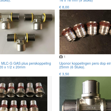
€ 8,00
1
 MLC-G GAS plus perskoppeling
Uponor koppelingen pers dop ei
 20 x 1/2 x 20mm
25mm (6 Stuks).
€ 3,50