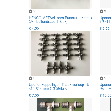
2
3
HENCO METAAL pers Puntstuk 25mm x
Uponor
3/4'' buitendraad(4 Stuk)
1/8x14 
€ 4,50
€ 6,50
3
5
Uponor koppelingen T-stuk verloop 16
Uponor
x14 X14 mm (13 Stuks).
Ro1 1/
€ 7,00
€ 10,0