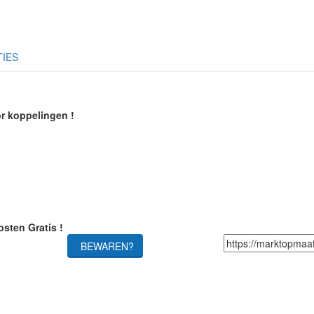
TIES
or koppelingen !
sten Gratis !
BEWAREN?