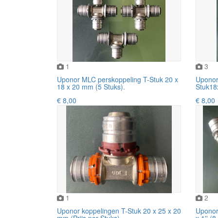
1
3
Uponor MLC perskoppeling T-Stuk 20 x
Uponor
18 x 20 mm (5 Stuks).
Stuk18x
€ 8,00
€ 8,00
1
2
Uponor koppelingen T-Stuk 20 x 25 x 20
Uponor
mm (Prijs per Stuks).
x 1'' (8