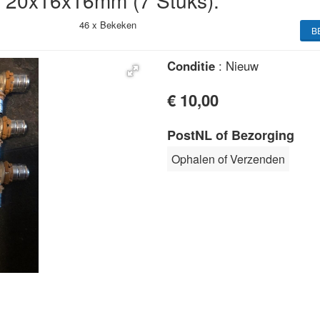
k 20x16x16mm (7 Stuks).
46 x
Bekeken
B
Conditie
: Nieuw
€ 10,00
PostNL of Bezorging
Ophalen of Verzenden