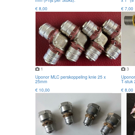
€ 8,00
€ 7,00
1
3
Uponor MLC perskoppeling knie 25 x
Uponor
25mm
T-stuk
€ 10,00
€ 8,00