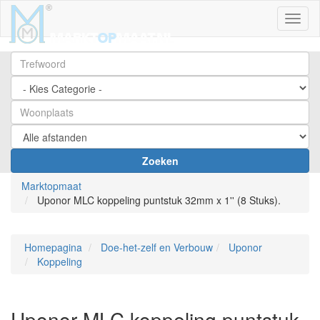
Toggl
Zoeken
Marktopmaat
Uponor MLC koppeling puntstuk 32mm x 1'' (8 Stuks).
Homepagina
Doe-het-zelf en Verbouw
Uponor
Koppeling
Uponor MLC koppeling puntstuk