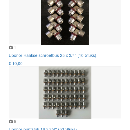
1
Uponor Haakse schroefbus 25 x 3/4″ (10 Stuks).
€ 10,00
5
Uponor puntstuk 16 x 3/4'' (53 Stuks).