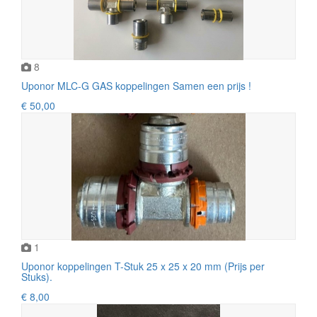
8
Uponor MLC-G GAS koppelingen Samen een prijs !
€ 50,00
1
Uponor koppelingen T-Stuk 25 x 25 x 20 mm (Prijs per
Stuks).
€ 8,00