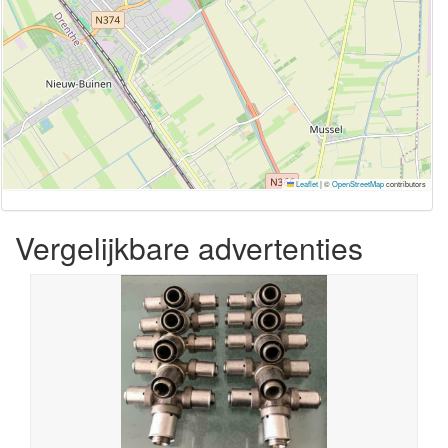
Leaflet
|
©
OpenStreetMap
contributors
Vergelijkbare advertenties