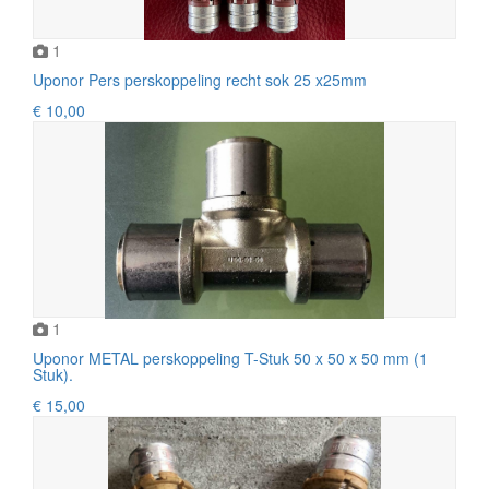
1
Uponor Pers perskoppeling recht sok 25 x25mm
€ 10,00
1
Uponor METAL perskoppeling T-Stuk 50 x 50 x 50 mm (1
Stuk).
€ 15,00