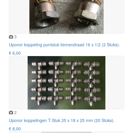
3
Uponor koppeling puntstuk binnendraad 16 x 1/2 (2 Stuks).
€ 6,00
2
Uponor koppelingen T-Stuk 25 x 18 x 25 mm (20 Stuks).
€ 8,00