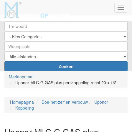
Toggl
Zoeken
Marktopmaat
Uponor MLC-G GAS plus perskoppeling recht 20 x 1/2
Homepagina
Doe-het-zelf en Verbouw
Uponor
Koppeling
Uponor MLC-G GAS plus