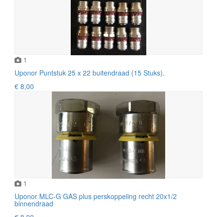
1
Uponor Puntstuk 25 x 22 buitendraad (15 Stuks).
€ 8,00
1
Uponor MLC-G GAS plus perskoppeling recht 20x1/2
binnendraad
€ 8,00