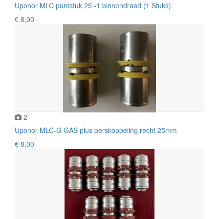
Uponor MLC puntstuk 25 -1 binnendraad (1 Stuks).
€ 8,00
2
Uponor MLC-G GAS plus perskoppeling recht 25mm
€ 8,00