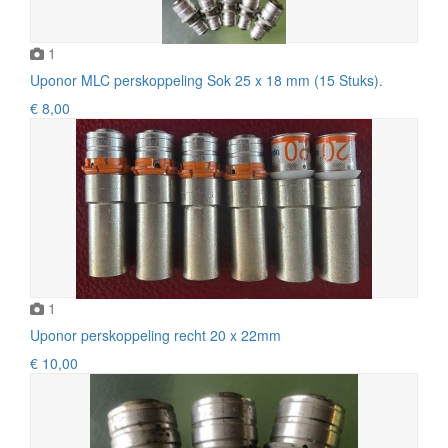
1
Uponor MLC perskoppeling Sok 25 x 18 mm (15 Stuks).
€ 8,00
1
Uponor perskoppeling recht 20 x 22mm
€ 10,00