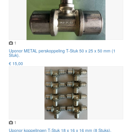
1
Uponor METAL perskoppeling T-Stuk 50 x 25 x 50 mm (1
Stuk).
€ 15,00
1
Uponor koppelingen T-Stuk 18 x 16 x 16 mm (8 Stuks).