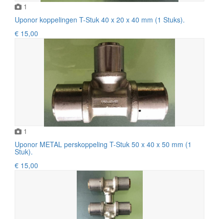
1
Uponor koppelingen T-Stuk 40 x 20 x 40 mm (1 Stuks).
€ 15,00
1
Uponor METAL perskoppeling T-Stuk 50 x 40 x 50 mm (1
Stuk).
€ 15,00