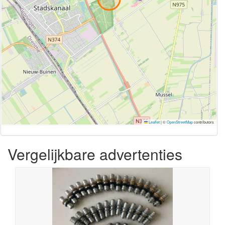
Leaflet
|
©
OpenStreetMap
contributors
Vergelijkbare advertenties