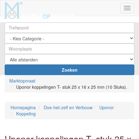
Toggl
Zoeken
Marktopmaat
Uponor koppelingen T- stuk 25 x 16 x 25 mm (10 Stuks).
Homepagina
Doe-het-zelf en Verbouw
Uponor
Koppeling
Uponor koppelingen T- stuk 25 x