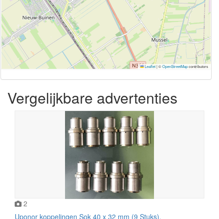
Leaflet
|
©
OpenStreetMap
contributors
Vergelijkbare advertenties
2
Uponor koppelingen Sok 40 x 32 mm (9 Stuks).