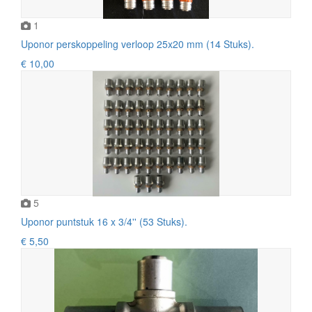
1
Uponor perskoppeling verloop 25x20 mm (14 Stuks).
€ 10,00
5
Uponor puntstuk 16 x 3/4'' (53 Stuks).
€ 5,50