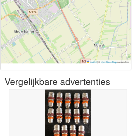
Leaflet
|
©
OpenStreetMap
contributors
Vergelijkbare advertenties