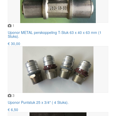
1
Uponor METAL perskoppeling T-Stuk 63 x 40 x 63 mm (1
Stuks).
€ 30,00
3
Uponor Puntstuk 25 x 3/4″ ( 4 Stuks).
€ 6,50