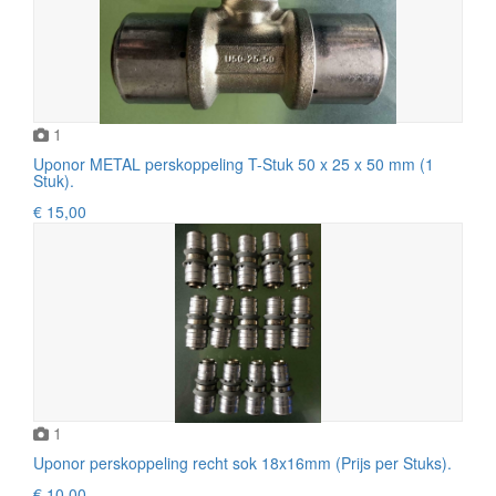
1
Uponor METAL perskoppeling T-Stuk 50 x 25 x 50 mm (1
Stuk).
€ 15,00
1
Uponor perskoppeling recht sok 18x16mm (Prijs per Stuks).
€ 10,00