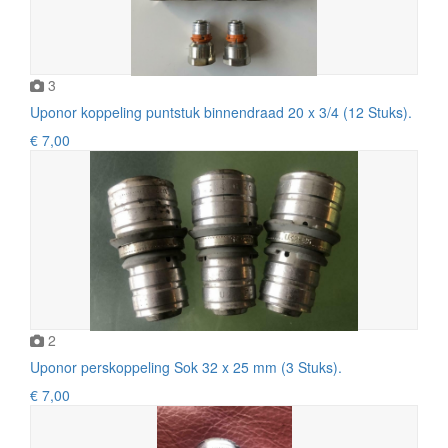
3
Uponor koppeling puntstuk binnendraad 20 x 3/4 (12 Stuks).
€ 7,00
2
Uponor perskoppeling Sok 32 x 25 mm (3 Stuks).
€ 7,00