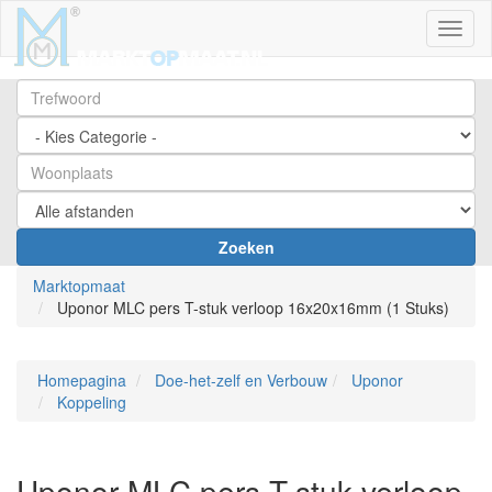
Toggl
Zoeken
Marktopmaat
Uponor MLC pers T-stuk verloop 16x20x16mm (1 Stuks)
Homepagina
Doe-het-zelf en Verbouw
Uponor
Koppeling
Uponor MLC pers T-stuk verloop