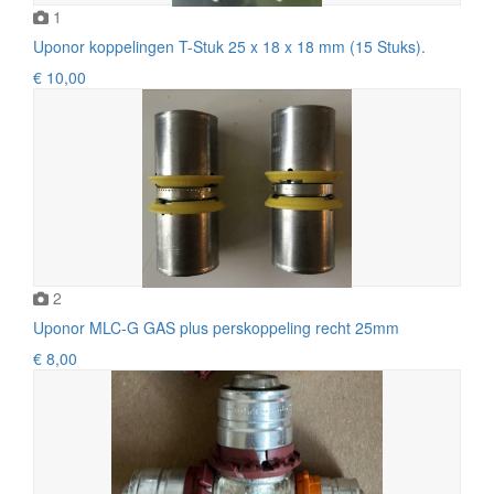
1
Uponor koppelingen T-Stuk 25 x 18 x 18 mm (15 Stuks).
€ 10,00
2
Uponor MLC-G GAS plus perskoppeling recht 25mm
€ 8,00