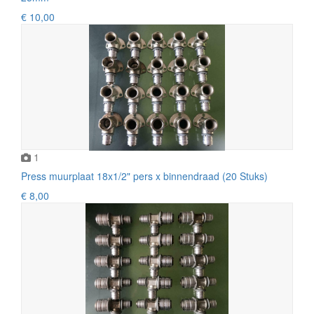
€ 10,00
1
Press muurplaat 18x1/2" pers x binnendraad (20 Stuks)
€ 8,00