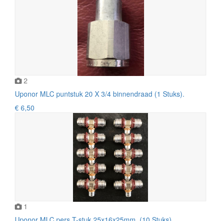
2
Uponor MLC puntstuk 20 X 3/4 binnendraad (1 Stuks).
€ 6,50
1
Uponor MLC pers T-stuk 25x16x25mm. (10 Stuks).