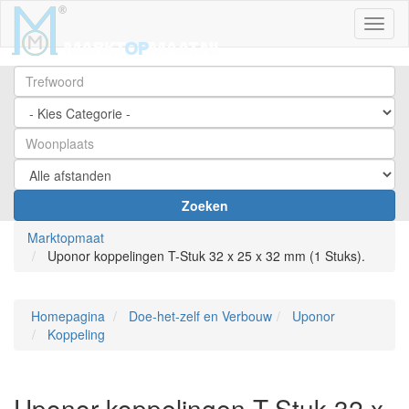
Toggl
Zoeken
Marktopmaat
Uponor koppelingen T-Stuk 32 x 25 x 32 mm (1 Stuks).
Homepagina
Doe-het-zelf en Verbouw
Uponor
Koppeling
Uponor koppelingen T-Stuk 32 x