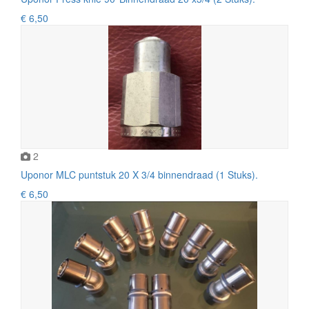
€ 6,50
2
Uponor MLC puntstuk 20 X 3/4 binnendraad (1 Stuks).
€ 6,50