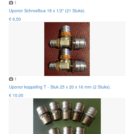
1
Uponor Schroefbus 18 x 1/2″ (21 Stuks).
€ 6,50
1
Uponor koppeling T - Stuk 25 x 20 x 16 mm (2 Stuks).
€ 10,00