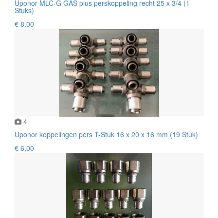
Uponor MLC-G GAS plus perskoppeling recht 25 x 3/4 (1
Stuks)
€ 8,00
4
Uponor koppelingen pers T-Stuk 16 x 20 x 16 mm (19 Stuk)
€ 6,00