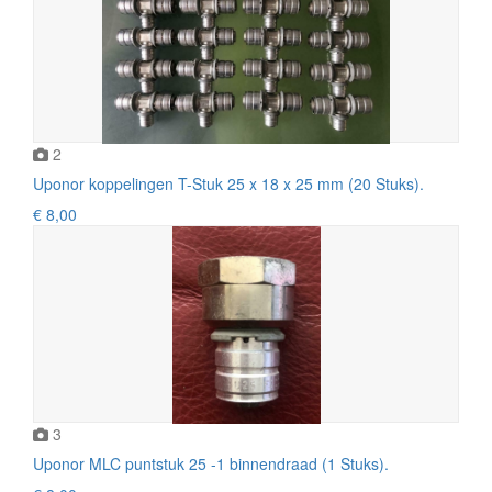
2
Uponor koppelingen T-Stuk 25 x 18 x 25 mm (20 Stuks).
€ 8,00
3
Uponor MLC puntstuk 25 -1 binnendraad (1 Stuks).