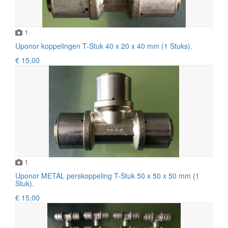
1
Uponor koppelingen T-Stuk 40 x 20 x 40 mm (1 Stuks).
€ 15,00
1
Uponor METAL perskoppeling T-Stuk 50 x 50 x 50 mm (1
Stuk).
€ 15,00