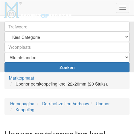
Toggl
Zoeken
Marktopmaat
Uponor perskoppeling knel 22x20mm (20 Stuks).
Homepagina
Doe-het-zelf en Verbouw
Uponor
Koppeling
Uponor perskoppeling knel