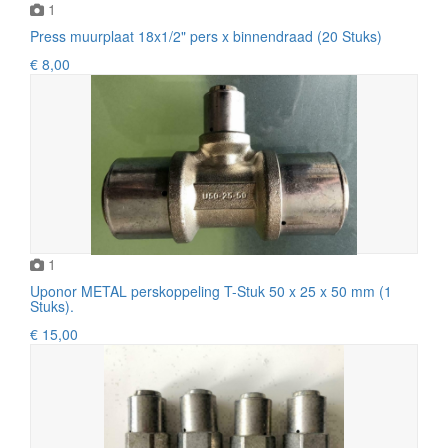
1
Press muurplaat 18x1/2" pers x binnendraad (20 Stuks)
€ 8,00
1
Uponor METAL perskoppeling T-Stuk 50 x 25 x 50 mm (1
Stuks).
€ 15,00