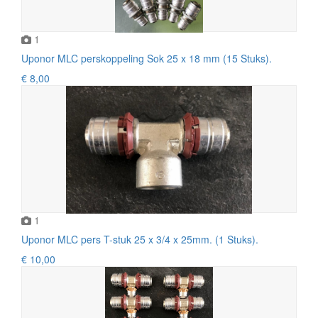
1
Uponor MLC perskoppeling Sok 25 x 18 mm (15 Stuks).
€ 8,00
1
Uponor MLC pers T-stuk 25 x 3/4 x 25mm. (1 Stuks).
€ 10,00