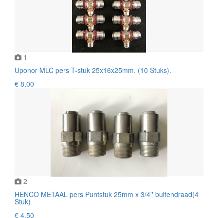
1
Uponor MLC pers T-stuk 25x16x25mm. (10 Stuks).
€ 8,00
2
HENCO METAAL pers Puntstuk 25mm x 3/4'' buitendraad(4
Stuk)
€ 4,50