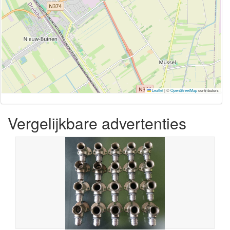
Leaflet
|
©
OpenStreetMap
contributors
Vergelijkbare advertenties