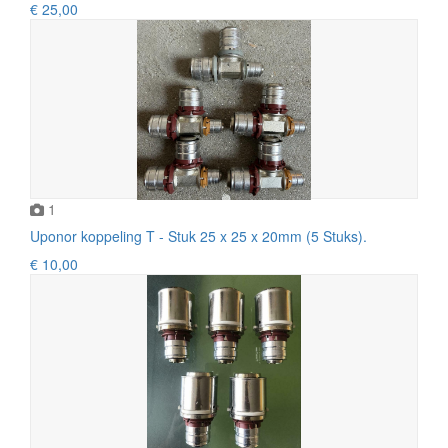
€ 25,00
1
Uponor koppeling T - Stuk 25 x 25 x 20mm (5 Stuks).
€ 10,00