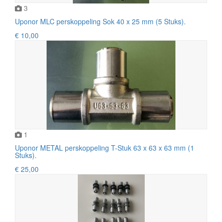
3
Uponor MLC perskoppeling Sok 40 x 25 mm (5 Stuks).
€ 10,00
1
Uponor METAL perskoppeling T-Stuk 63 x 63 x 63 mm (1
Stuks).
€ 25,00