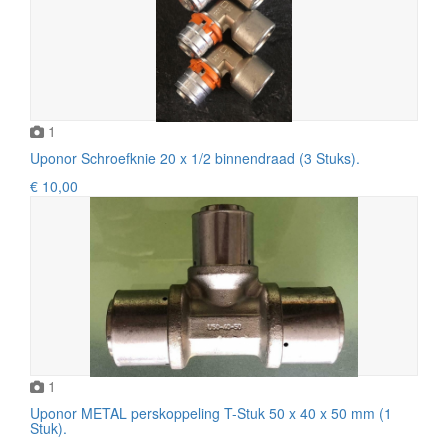
1
Uponor Schroefknie 20 x 1/2 binnendraad (3 Stuks).
€ 10,00
1
Uponor METAL perskoppeling T-Stuk 50 x 40 x 50 mm (1
Stuk).