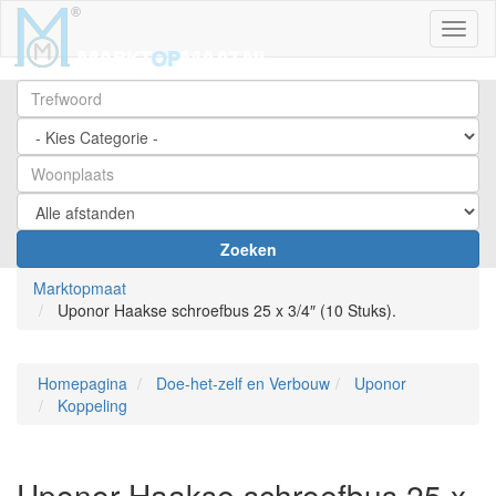
Toggl
Zoeken
Marktopmaat
Uponor Haakse schroefbus 25 x 3/4″ (10 Stuks).
Homepagina
Doe-het-zelf en Verbouw
Uponor
Koppeling
Uponor Haakse schroefbus 25 x