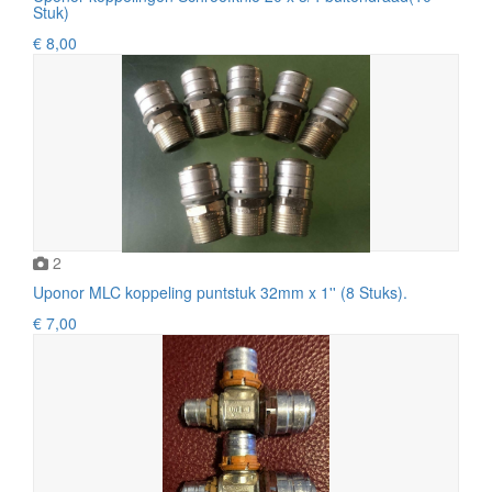
Stuk)
€ 8,00
2
Uponor MLC koppeling puntstuk 32mm x 1'' (8 Stuks).
€ 7,00