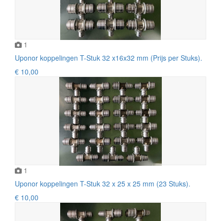
1
Uponor koppelingen T-Stuk 32 x16x32 mm (Prijs per Stuks).
€ 10,00
1
Uponor koppelingen T-Stuk 32 x 25 x 25 mm (23 Stuks).
€ 10,00