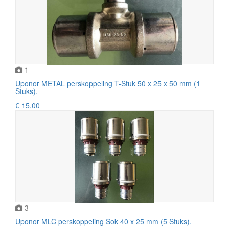
1
Uponor METAL perskoppeling T-Stuk 50 x 25 x 50 mm (1
Stuks).
€ 15,00
3
Uponor MLC perskoppeling Sok 40 x 25 mm (5 Stuks).