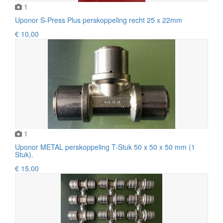
1
Uponor S-Press Plus perskoppeling recht 25 x 22mm
€ 10,00
1
Uponor METAL perskoppeling T-Stuk 50 x 50 x 50 mm (1
Stuk).
€ 15,00