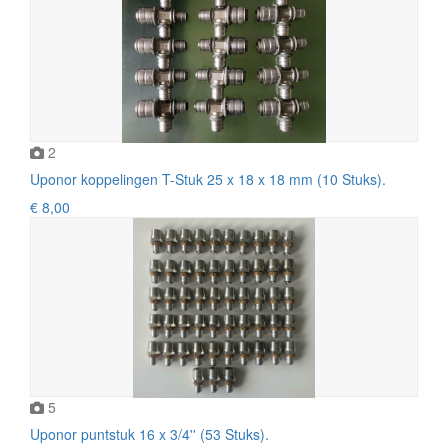
2
Uponor koppelingen T-Stuk 25 x 18 x 18 mm (10 Stuks).
€ 8,00
5
Uponor puntstuk 16 x 3/4'' (53 Stuks).