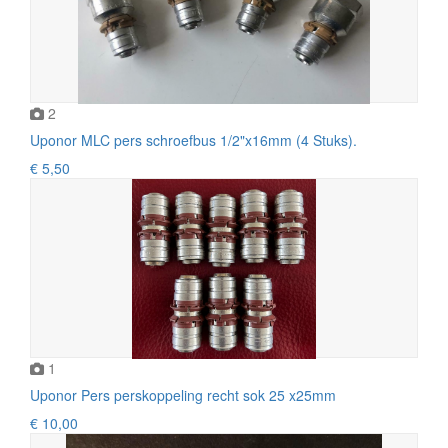
2
Uponor MLC pers schroefbus 1/2"x16mm (4 Stuks).
€ 5,50
1
Uponor Pers perskoppeling recht sok 25 x25mm
€ 10,00