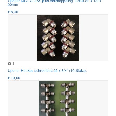
Uponor MLC-G GAS plus perskoppeling T-stuk 20 x 1/2 x
20mm
€ 8,00
1
Uponor Haakse schroefbus 25 x 3/4″ (10 Stuks).
€ 10,00