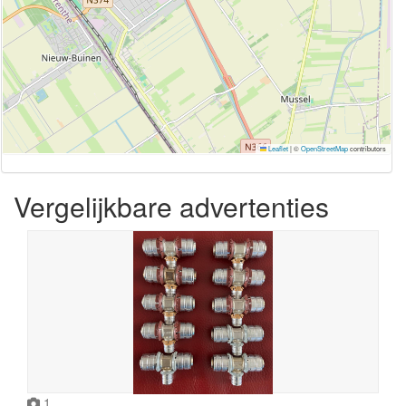
Leaflet
|
©
OpenStreetMap
contributors
Vergelijkbare advertenties
1