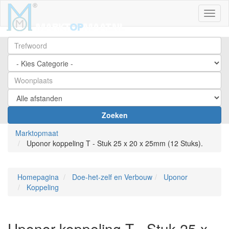
Toggl
Zoeken
Marktopmaat
Uponor koppeling T - Stuk 25 x 20 x 25mm (12 Stuks).
Homepagina
Doe-het-zelf en Verbouw
Uponor
Koppeling
Uponor koppeling T - Stuk 25 x