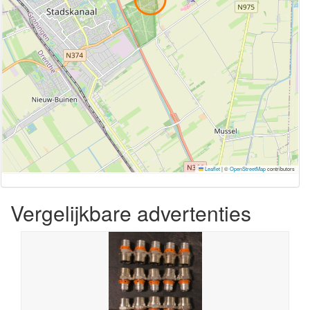
Leaflet
|
©
OpenStreetMap
contributors
Vergelijkbare advertenties