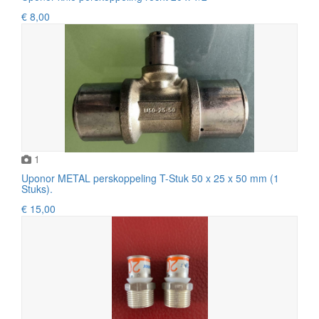
€ 8,00
1
Uponor METAL perskoppeling T-Stuk 50 x 25 x 50 mm (1
Stuks).
€ 15,00