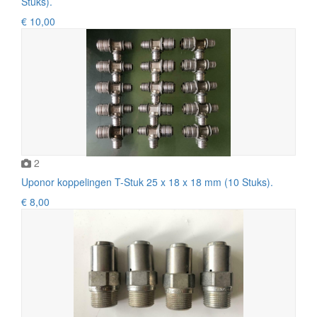
Stuks).
€ 10,00
2
Uponor koppelingen T-Stuk 25 x 18 x 18 mm (10 Stuks).
€ 8,00