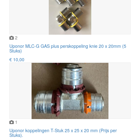
2
Uponor MLC-G GAS plus perskoppeling knie 20 x 20mm (5
Stuks)
€ 10,00
1
Uponor koppelingen T-Stuk 25 x 25 x 20 mm (Prijs per
Stuks).