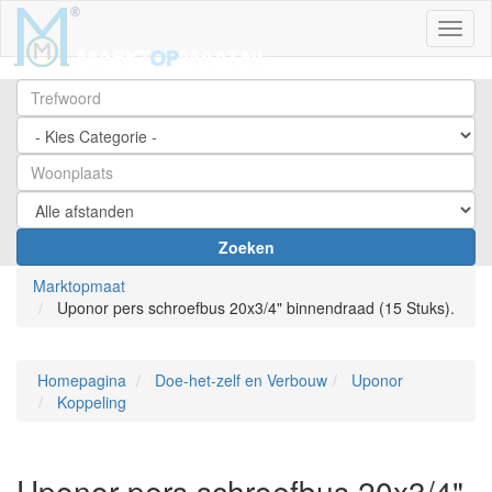
Toggl
Zoeken
Marktopmaat
Uponor pers schroefbus 20x3/4" binnendraad (15 Stuks).
Homepagina
Doe-het-zelf en Verbouw
Uponor
Koppeling
Uponor pers schroefbus 20x3/4"