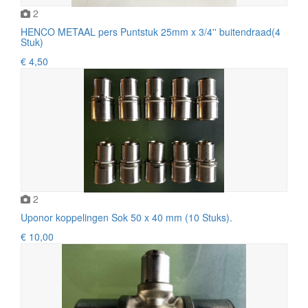
2
HENCO METAAL pers Puntstuk 25mm x 3/4'' buitendraad(4
Stuk)
€ 4,50
2
Uponor koppelingen Sok 50 x 40 mm (10 Stuks).
€ 10,00