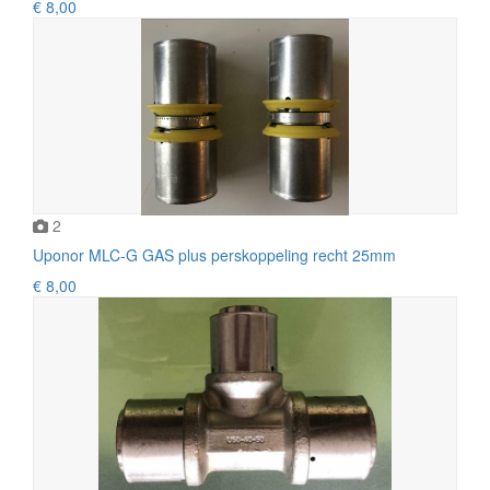
€ 8,00
2
Uponor MLC-G GAS plus perskoppeling recht 25mm
€ 8,00