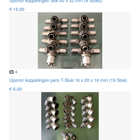
Uponor koppelingen Sok 40 x 32 mm (9 Stuks).
€ 15,00
4
Uponor koppelingen pers T-Stuk 16 x 20 x 16 mm (19 Stuk)
€ 6,00