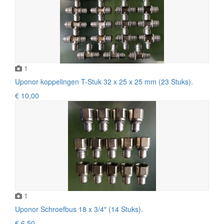
1
Uponor koppelingen T-Stuk 32 x 25 x 25 mm (23 Stuks).
€ 10,00
1
Uponor Schroefbus 18 x 3/4″ (14 Stuks).
€ 6,50