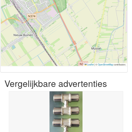
Leaflet
|
©
OpenStreetMap
contributors
Vergelijkbare advertenties