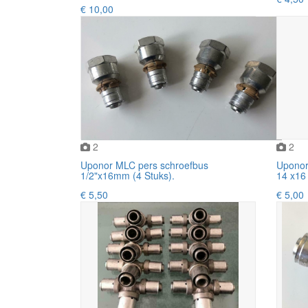
€ 10,00
2
2
Uponor MLC pers schroefbus
Uponor
1/2"x16mm (4 Stuks).
14 x16
€ 5,50
€ 5,00