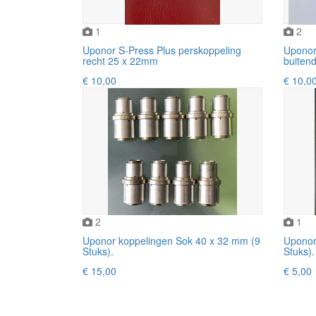
1
2
Uponor S-Press Plus perskoppeling
Uponor 
recht 25 x 22mm
buitend
€ 10,00
€ 10,0
2
1
Uponor koppelingen Sok 40 x 32 mm (9
Uponor
Stuks).
Stuks).
€ 15,00
€ 5,00