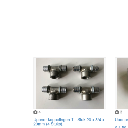
4
3
Uponor koppelingen T - Stuk 20 x 3/4 x
Uponor
20mm (4 Stuks).
€ 4,50