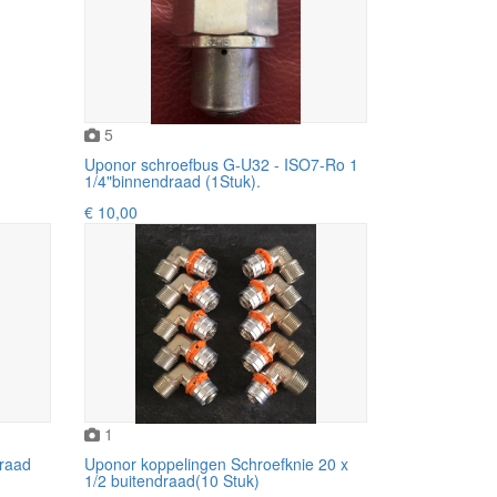
5
Uponor schroefbus G-U32 - ISO7-Ro 1
1/4"binnendraad (1Stuk).
€ 10,00
1
draad
Uponor koppelingen Schroefknie 20 x
1/2 buitendraad(10 Stuk)