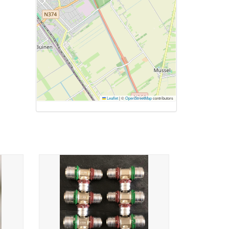
Leaflet
|
©
OpenStreetMap
contributors