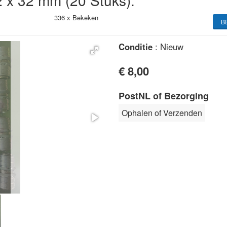
 x 32 mm (20 Stuks).
336 x
Bekeken
B
Conditie
: Nieuw
€ 8,00
PostNL of Bezorging
Ophalen of Verzenden