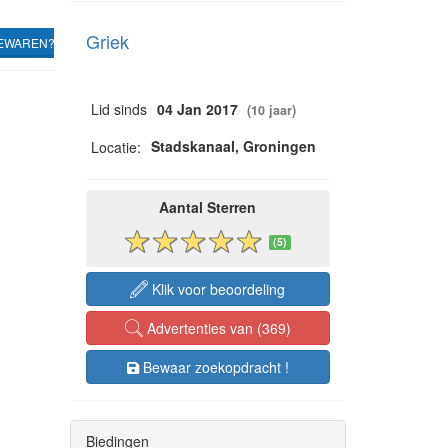
Griek
EWAREN?
Lid sinds
04 Jan 2017
(10 jaar)
Stadskanaal, Groningen
Locatie:
Aantal Sterren
(5)
Klik voor beoordeling
Advertenties van (369)
Bewaar zoekopdracht !
Biedingen