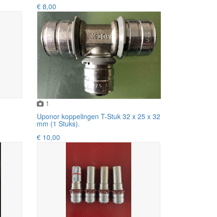
€ 8,00
1
Uponor koppelingen T-Stuk 32 x 25 x 32
mm (1 Stuks).
€ 10,00