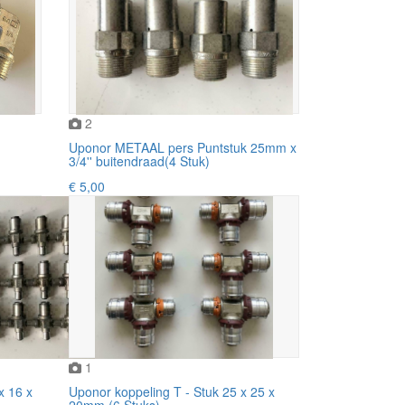
2
Uponor METAAL pers Puntstuk 25mm x
3/4'' buitendraad(4 Stuk)
€ 5,00
1
x 16 x
Uponor koppeling T - Stuk 25 x 25 x
20mm (6 Stuks).