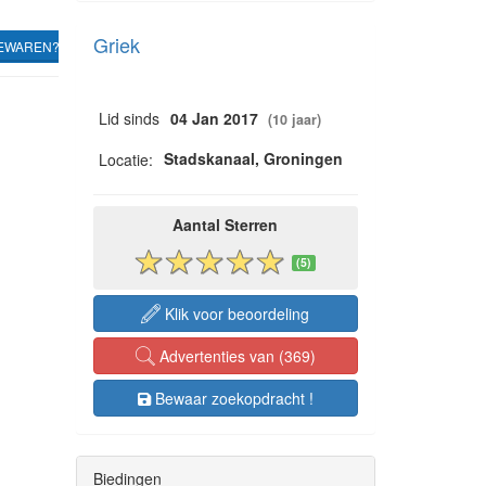
Griek
EWAREN?
Lid sinds
04 Jan 2017
(10 jaar)
Stadskanaal, Groningen
Locatie:
Aantal Sterren
(5)
Klik voor beoordeling
Advertenties van (369)
Bewaar zoekopdracht !
Biedingen