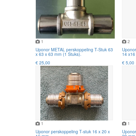
1
2
Uponor METAL perskoppeling T-Stuk 63
Uponor
x 63 x 63 mm (1 Stuks).
14 x16
€ 25,00
€ 5,00
1
1
Uponor perskoppeling T-stuk 16 x 20 x
Uponor 
16 mm
20 mm 