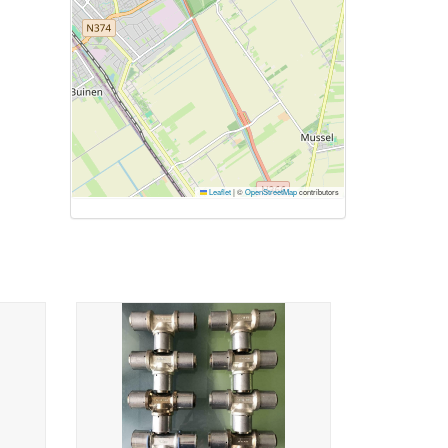
Leaflet
|
©
OpenStreetMap
contributors