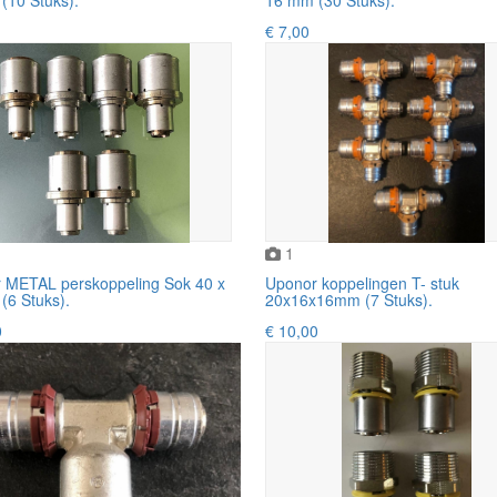
€ 7,00
1
 METAL perskoppeling Sok 40 x
Uponor koppelingen T- stuk
(6 Stuks).
20x16x16mm (7 Stuks).
0
€ 10,00