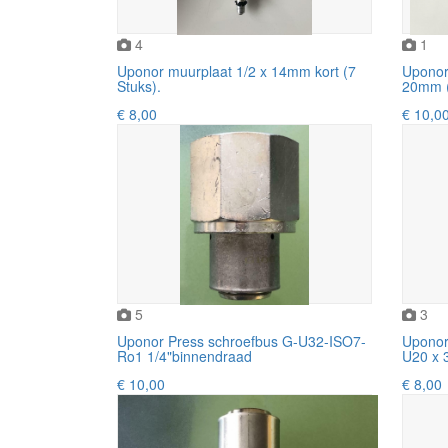
4
1
Uponor muurplaat 1/2 x 14mm kort (7
Uponor 
Stuks).
20mm (
€ 8,00
€ 10,0
5
3
Uponor Press schroefbus G-U32-ISO7-
Uponor
Ro1 1/4"binnendraad
U20 x 
€ 10,00
€ 8,00