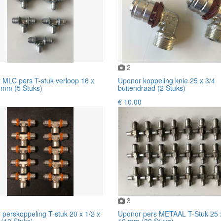
2
 MLC pers T-stuk verloop 16 x
Uponor koppeling knie 25 x 3/4
 mm (5 Stuks)
buitendraad (2 Stuks)
€ 10,00
3
perskoppeling T-stuk 20 x 1/2 x
Uponor pers METAAL T-Stuk 25 
(10 Stuks).
16 mm (30 Stuks).