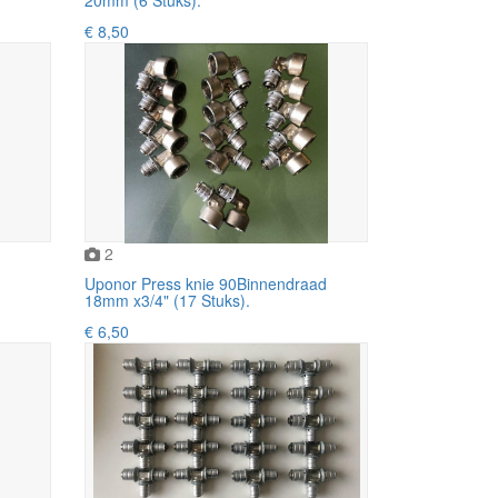
€ 8,50
2
Uponor Press knie 90Binnendraad
18mm x3/4" (17 Stuks).
€ 6,50