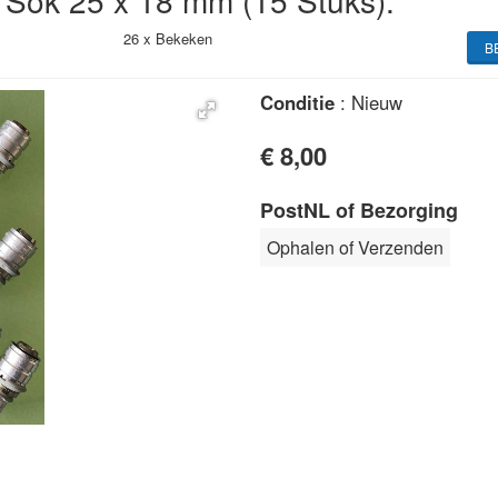
Sok 25 x 18 mm (15 Stuks).
26 x
Bekeken
B
Conditie
: Nieuw
€ 8,00
PostNL of Bezorging
Ophalen of Verzenden